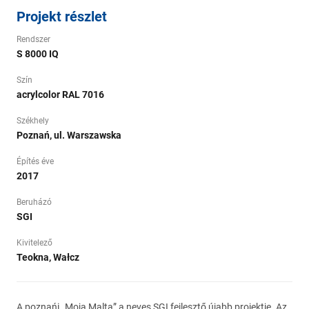
Projekt részlet
Rendszer
S 8000 IQ
Szín
acrylcolor RAL 7016
Székhely
Poznań, ul. Warszawska
Építés éve
2017
Beruházó
SGI
Kivitelező
Teokna, Wałcz
A poznańi „Moja Malta” a neves SGI fejlesztő újabb projektje. Az