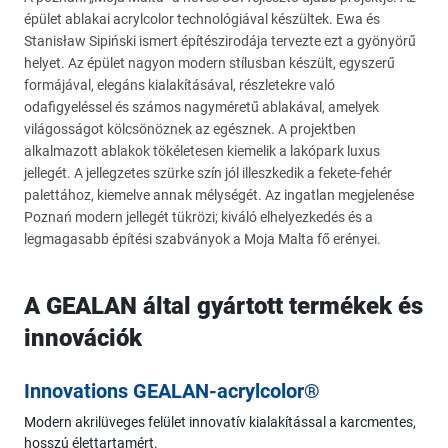
épület ablakai acrylcolor technológiával készültek. Ewa és
Stanisław Sipiński ismert építészirodája tervezte ezt a gyönyörű
helyet. Az épület nagyon modern stílusban készült, egyszerű
formájával, elegáns kialakításával, részletekre való
odafigyeléssel és számos nagyméretű ablakával, amelyek
világosságot kölcsönöznek az egésznek. A projektben
alkalmazott ablakok tökéletesen kiemelik a lakópark luxus
jellegét. A jellegzetes szürke szín jól illeszkedik a fekete-fehér
palettához, kiemelve annak mélységét. Az ingatlan megjelenése
Poznań modern jellegét tükrözi; kiváló elhelyezkedés és a
legmagasabb építési szabványok a Moja Malta fő erényei.
A GEALAN által gyártott termékek és
innovációk
Innovations GEALAN-acrylcolor®
Modern akrilüveges felület innovatív kialakítással a karcmentes,
hosszú élettartamért.