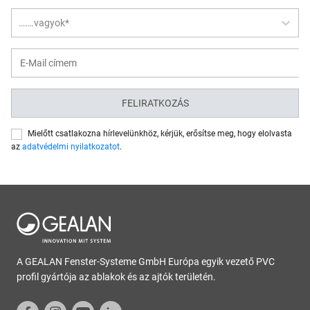
…….vagyok*
FELIRATKOZÁS
Mielőtt csatlakozna hírlevelünkhöz, kérjük, erősítse meg, hogy elolvasta
az
adatvédelmi nyilatkozatot
.
A GEALAN Fenster-Systeme GmbH Európa egyik vezető PVC
profil gyártója az ablakok és az ajtók területén.