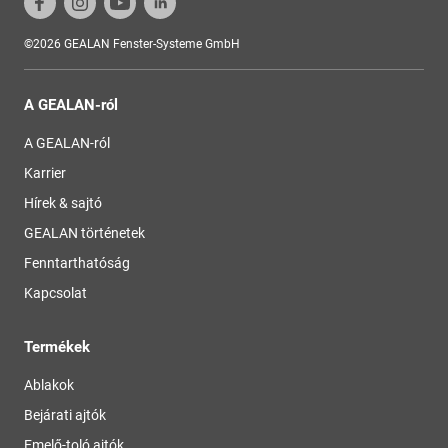
©2026 GEALAN Fenster-Systeme GmbH
A GEALAN-ról
A GEALAN-ról
Karrier
Hírek & sajtó
GEALAN történetek
Fenntarthatóság
Kapcsolat
Termékek
Ablakok
Bejárati ajtók
Emelő-toló ajtók