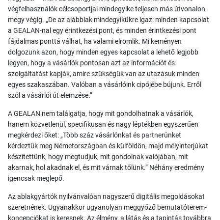
végfelhasználók célcsoportjai mindegyike teljesen más útvonalon
megy végig. „De az alábbiak mindegyikükre igaz: minden kapcsolat
a GEALAN-nal egy érintkezési pont, és minden érintkezési pont
fájdalmas ponttá válhat, ha valami elromlik. Mi keményen
dolgozunk azon, hogy minden egyes kapcsolat a lehető legjobb
legyen, hogy a vásárlók pontosan azt az információt és
szolgáltatást kapják, amire szükségük van az utazásuk minden
egyes szakaszában. Valóban a vásárlóink cipőjébe bújunk. Erről
szól a vásárlói út elemzése.”
A GEALAN nem találgatja, hogy mit gondolhatnak a vásárlók,
hanem közvetlenül, specifikusan és nagy léptékben egyszerűen
megkérdezi őket: „Több száz vásárlónkat és partnerünket
kérdeztük meg Németországban és külföldön, majd mélyinterjúkat
készítettünk, hogy megtudjuk, mit gondolnak valójában, mit
akarnak, hol akadnak el, és mit várnak tőlünk.” Néhány eredmény
igencsak meglepő.
Az ablakgyártók nyilvánvalóan nagyszerű digitális megoldásokat
szeretnének. Ugyanakkor ugyanolyan meggyőző bemutatóterem-
koncepciókat is keresnek. Az élmény, a látás és a tapintás továbbra