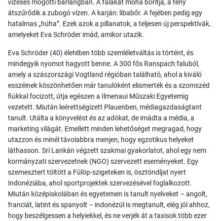
vízesés mögötti barlangban. A falakat moha borítja, a fény
átszűrődik a zubogó vízen. A karján: libabőr. A fejében pedig egy
hatalmas „húha”. Ezek azok a pillanatok, a teljesen új perspektívák,
amelyeket Eva Schröder imád, amikor utazik.
Eva Schröder (40) életében több szemléletváltás is történt, és
mindegyik nyomot hagyott benne. A 300 fős Ranspach faluból,
amely a szászországi Vogtland régióban található, ahol a kiváló
esszéinek köszönhetően már tanulóként elismerték és a szomszéd
fiúkkal focizott, útja egészen a Ilmenaui Műszaki Egyetemig
vezetett. Miután leérettségizett Plauenben, médiagazdaságtant
tanult. Utálta a könyvelést és az adókat, de imádta a média, a
marketing világát. Emellett minden lehetőséget megragad, hogy
utazzon és minél távolabbra menjen, hogy egzotikus helyeket
láthasson. Srí Lankán végzett szakmai gyakorlatot, ahol egy nem
kormányzati szervezetnek (NGO) szervezett eseményeket. Egy
szemesztert töltött a Fülöp-szigeteken is, ösztöndíjat nyert
Indonéziába, ahol sportprojektek szervezésével foglalkozott.
Miután középiskolában és egyetemen is tanult nyelveket – angolt,
franciát, latint és spanyolt – indonézül is megtanult, elég jól ahhoz,
hogy beszélgessen a helyiekkel, és ne verjék át a taxisok több ezer