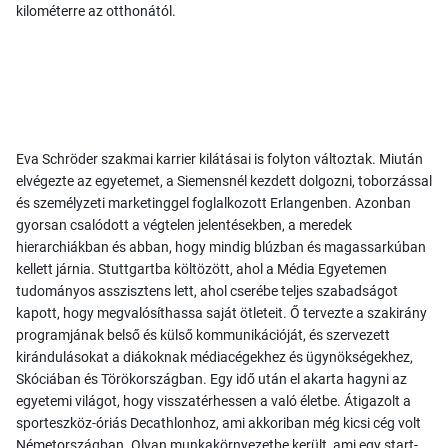
kilométerre az otthonától.
Eva Schröder szakmai karrier kilátásai is folyton változtak. Miután
elvégezte az egyetemet, a Siemensnél kezdett dolgozni, toborzással
és személyzeti marketinggel foglalkozott Erlangenben. Azonban
gyorsan csalódott a végtelen jelentésekben, a meredek
hierarchiákban és abban, hogy mindig blúzban és magassarkúban
kellett járnia. Stuttgartba költözött, ahol a Média Egyetemen
tudományos asszisztens lett, ahol cserébe teljes szabadságot
kapott, hogy megvalósíthassa saját ötleteit. Ő tervezte a szakirány
programjának belső és külső kommunikációját, és szervezett
kirándulásokat a diákoknak médiacégekhez és ügynökségekhez,
Skóciában és Törökországban. Egy idő után el akarta hagyni az
egyetemi világot, hogy visszatérhessen a való életbe. Átigazolt a
sporteszköz-óriás Decathlonhoz, ami akkoriban még kicsi cég volt
Németországban. Olyan munkakörnyezetbe került, ami egy start-