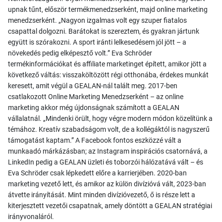
upnak tűnt, először termékmenedzserként, majd online marketing
menedzserként. „Nagyon izgalmas volt egy szuper fiatalos
csapattal dolgozni. Barátokat is szereztem, és gyakran jártunk
együtt is szórakozni. A sport iránti lelkesedésem jól jött – a
növekedés pedig elképesztő volt.” Eva Schröder
termékinformációkat és affiliate marketinget épített, amikor jött a
következő váltás: visszaköltözött régi otthonába, érdekes munkát
keresett, amit végül a GEALAN-nál talált meg. 2017-ben
csatlakozott Online Marketing Menedzserként – az online
marketing akkor még újdonságnak számított a GEALAN
vállalatnál. „Mindenki örült, hogy végre modern módon közelítünk a
témához. Kreatív szabadságom volt, de a kollégáktól is nagyszerű
támogatást kaptam.” A Facebook fontos eszközzé vált a
munkaadó márkázásban; az Instagram inspirációs csatornává, a
LinkedIn pedig a GEALAN üzleti és toborzói hálózatává vált – és
Eva Schröder csak lépkedett előre a karrierjében. 2020-ban
marketing vezető lett, és amikor az külön divízióvá vált, 2023-ban
átvette irányítását. Mint minden divízióvezető, ő is része lett a
kiterjesztett vezetői csapatnak, amely döntött a GEALAN stratégiai
irányvonaláról.