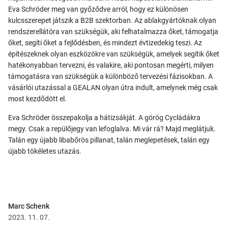
Eva Schröder meg van győződve arról, hogy ez különösen
kulcsszerepet játszik a B2B szektorban. Az ablakgyártóknak olyan
rendszerellátóra van szükségük, aki felhatalmazza őket, támogatja
őket, segíti őket a fejlődésben, és mindezt évtizedekig teszi. Az
építészeknek olyan eszközökre van szükségük, amelyek segítik őket
hatékonyabban tervezni, és valakire, aki pontosan megérti, milyen
támogatásra van szükségük a különböző tervezési fázisokban. A
vásárlói utazással a GEALAN olyan útra indult, amelynek még csak
most kezdődött el.
Eva Schröder összepakolja a hátizsákját. A görög Cycládákra
megy. Csak a repülőjegy van lefoglalva. Mi vár rá? Majd meglátjuk.
Talán egy újabb libabőrös pillanat, talán meglepetések, talán egy
újabb tökéletes utazás.
Marc Schenk
2023. 11. 07.