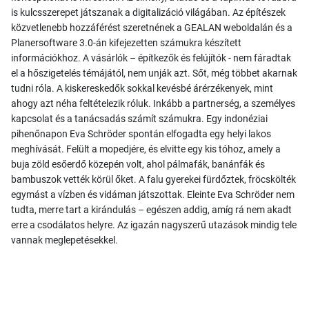
is kulcsszerepet játszanak a digitalizáció világában. Az építészek
közvetlenebb hozzáférést szeretnének a GEALAN weboldalán és a
Planersoftware 3.0-án kifejezetten számukra készített
információkhoz. A vásárlók – építkezők és felújítók - nem fáradtak
el a hőszigetelés témájától, nem unják azt. Sőt, még többet akarnak
tudni róla. A kiskereskedők sokkal kevésbé árérzékenyek, mint
ahogy azt néha feltételezik róluk. Inkább a partnerség, a személyes
kapcsolat és a tanácsadás számít számukra. Egy indonéziai
pihenőnapon Eva Schröder spontán elfogadta egy helyi lakos
meghívását. Felült a mopedjére, és elvitte egy kis tóhoz, amely a
buja zöld esőerdő közepén volt, ahol pálmafák, banánfák és
bambuszok vették körül őket. A falu gyerekei fürdőztek, fröcskölték
egymást a vízben és vidáman játszottak. Eleinte Eva Schröder nem
tudta, merre tart a kirándulás – egészen addig, amíg rá nem akadt
erre a csodálatos helyre. Az igazán nagyszerű utazások mindig tele
vannak meglepetésekkel.