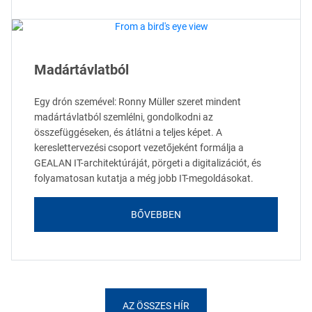
Madártávlatból
Egy drón szemével: Ronny Müller szeret mindent
madártávlatból szemlélni, gondolkodni az
összefüggéseken, és átlátni a teljes képet. A
kereslettervezési csoport vezetőjeként formálja a
GEALAN IT-architektúráját, pörgeti a digitalizációt, és
folyamatosan kutatja a még jobb IT-megoldásokat.
BŐVEBBEN
AZ ÖSSZES HÍR