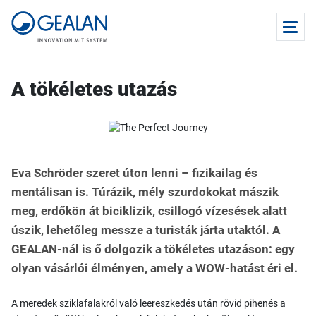
A tökéletes utazás
Eva Schröder szeret úton lenni – fizikailag és
mentálisan is. Túrázik, mély szurdokokat mászik
meg, erdőkön át biciklizik, csillogó vízesések alatt
úszik, lehetőleg messze a turisták járta utaktól. A
GEALAN-nál is ő dolgozik a tökéletes utazáson: egy
olyan vásárlói élményen, amely a WOW-hatást éri el.
A meredek sziklafalakról való leereszkedés után rövid pihenés a