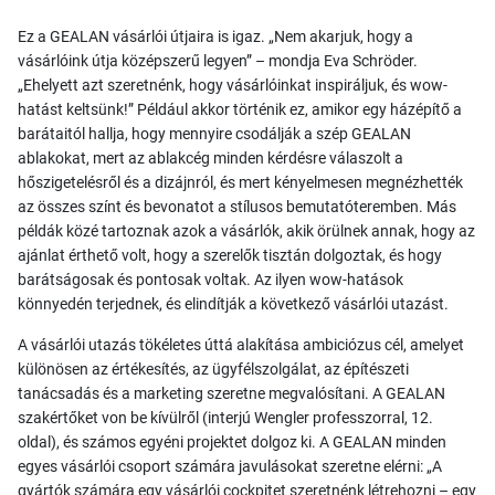
Ez a GEALAN vásárlói útjaira is igaz. „Nem akarjuk, hogy a
vásárlóink útja középszerű legyen” – mondja Eva Schröder.
„Ehelyett azt szeretnénk, hogy vásárlóinkat inspiráljuk, és wow-
hatást keltsünk!” Például akkor történik ez, amikor egy házépítő a
barátaitól hallja, hogy mennyire csodálják a szép GEALAN
ablakokat, mert az ablakcég minden kérdésre válaszolt a
hőszigetelésről és a dizájnról, és mert kényelmesen megnézhették
az összes színt és bevonatot a stílusos bemutatóteremben. Más
példák közé tartoznak azok a vásárlók, akik örülnek annak, hogy az
ajánlat érthető volt, hogy a szerelők tisztán dolgoztak, és hogy
barátságosak és pontosak voltak. Az ilyen wow-hatások
könnyedén terjednek, és elindítják a következő vásárlói utazást.
A vásárlói utazás tökéletes úttá alakítása ambiciózus cél, amelyet
különösen az értékesítés, az ügyfélszolgálat, az építészeti
tanácsadás és a marketing szeretne megvalósítani. A GEALAN
szakértőket von be kívülről (interjú Wengler professzorral, 12.
oldal), és számos egyéni projektet dolgoz ki. A GEALAN minden
egyes vásárlói csoport számára javulásokat szeretne elérni: „A
gyártók számára egy vásárlói cockpitet szeretnénk létrehozni – egy