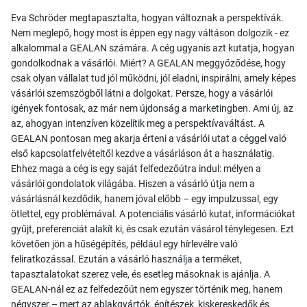
Eva Schröder megtapasztalta, hogyan változnak a perspektívák.
Nem meglepő, hogy most is éppen egy nagy váltáson dolgozik - ez
alkalommal a GEALAN számára. A cég ugyanis azt kutatja, hogyan
gondolkodnak a vásárlói. Miért? A GEALAN meggyőződése, hogy
csak olyan vállalat tud jól működni, jól eladni, inspirálni, amely képes
vásárlói szemszögből látni a dolgokat. Persze, hogy a vásárlói
igények fontosak, az már nem újdonság a marketingben. Ami új, az
az, ahogyan intenzíven közelítik meg a perspektívaváltást. A
GEALAN pontosan meg akarja érteni a vásárlói utat a céggel való
első kapcsolatfelvételtől kezdve a vásárláson át a használatig.
Ehhez maga a cég is egy saját felfedezőútra indul: mélyen a
vásárlói gondolatok világába. Hiszen a vásárló útja nem a
vásárlásnál kezdődik, hanem jóval előbb – egy impulzussal, egy
ötlettel, egy problémával. A potenciális vásárló kutat, információkat
gyűjt, preferenciát alakít ki, és csak ezután vásárol ténylegesen. Ezt
követően jön a hűségépítés, például egy hírlevélre való
feliratkozással. Ezután a vásárló használja a terméket,
tapasztalatokat szerez vele, és esetleg másoknak is ajánlja. A
GEALAN-nál ez az felfedezőút nem egyszer történik meg, hanem
négyszer – mert az ablakgyártók, építészek, kiskereskedők és