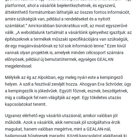
platformot, ahol a vásárlók bejelentkezhetnek, és egyszerű,
áttekinthető formátumban láthatják az összes fontos információt,
amire szükségük van, például a rendeléseket és a nyitott
számlákat.” Ami korábban bürokratikus volt, az most egyszerűvé
válik. „A weboldalunk tartalmát a vásárlóink igényeihez igazítjuk: az
építészeknek a termékek műszaki specifikációjára van szükségük,
de egy magánvásárlónak ez túl sok információ lenne.” Ezen kívül
vannak olyan projektek is, amelyek minden célcsoport számára
előnyösek, például új bemutatótermek, egységes GEALAN
megjelenéssel.
Mélykék az ég az Alpokban, egy meleg nyári este a kempingező
helyen. A szél a fesztivál zenéjét hozza. Ahogyan Eva Schröder, úgy
a kempingezők is jókedvűek. Együtt főznek, esznek, beszélgetnek,
míg a csillagok fel nem világítják az eget. Egy tökéletes utazás
kapcsolatokat teremt.
Ugyanez elérhető egy vásárlói utazásnál, amikor valóban jól
működik. Azok a vásárlók, akik nemcsak jól szolgáltatva érzik
magukat, hanem valóban megértve, mint a GEALAN-nál,
hajlamosak hűségesek maradni. Közeli kapcsolatot alakítanak ki.