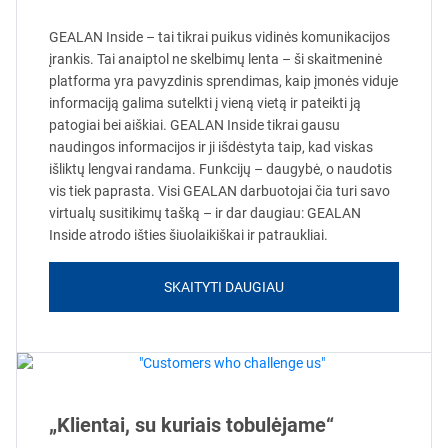
GEALAN Inside – tai tikrai puikus vidinės komunikacijos
įrankis. Tai anaiptol ne skelbimų lenta – ši skaitmeninė
platforma yra pavyzdinis sprendimas, kaip įmonės viduje
informaciją galima sutelkti į vieną vietą ir pateikti ją
patogiai bei aiškiai. GEALAN Inside tikrai gausu
naudingos informacijos ir ji išdėstyta taip, kad viskas
išliktų lengvai randama. Funkcijų – daugybė, o naudotis
vis tiek paprasta. Visi GEALAN darbuotojai čia turi savo
virtualų susitikimų tašką – ir dar daugiau: GEALAN
Inside atrodo išties šiuolaikiškai ir patraukliai.
SKAITYTI DAUGIAU
„Klientai, su kuriais tobulėjame“