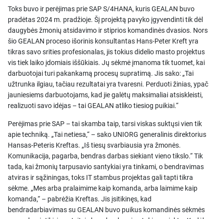
Toks buvo ir perėjimas prie SAP S/4HANA, kuris GEALAN buvo
pradėtas 2024 m. pradžioje. Šį projektą pavyko įgyvendinti tik dėl
daugybės žmonių atsidavimo ir stiprios komandinės dvasios. Nors
šio GEALAN proceso išorinis konsultantas Hans-Peter Kreft yra
tikras savo srities profesionalas, jis tokius didelio masto projektus
vis tiek laiko įdomiais iššūkiais. Jų sėkmė įmanoma tik tuomet, kai
darbuotojai turi pakankamą procesų supratimą. Jis sako: „Tai
užtrunka ilgiau, tačiau rezultatai yra tvaresni. Perduoti žinias, ypač
jauniesiems darbuotojams, kad jie galėtų maksimaliai atsiskleisti,
realizuoti savo idėjas – tai GEALAN atliko tiesiog puikiai.“
Perėjimas prie SAP – tai skamba taip, tarsi viskas suktųsi vien tik
apie techniką. „Tai netiesa,“ – sako UNIORG generalinis direktorius
Hansas-Peteris Kreftas. „Iš tiesų svarbiausia yra žmonės.
Komunikacija, pagarba, bendras darbas siekiant vieno tikslo.“ Tik
tada, kai žmonių tarpusavio santykiai yra tinkami, o bendravimas
atviras ir sąžiningas, toks IT stambus projektas gali tapti tikra
sėkme. „Mes arba pralaimime kaip komanda, arba laimime kaip
komanda,“ – pabrėžia Kreftas. Jis įsitikinęs, kad
bendradarbiavimas su GEALAN buvo puikus komandinės sėkmės