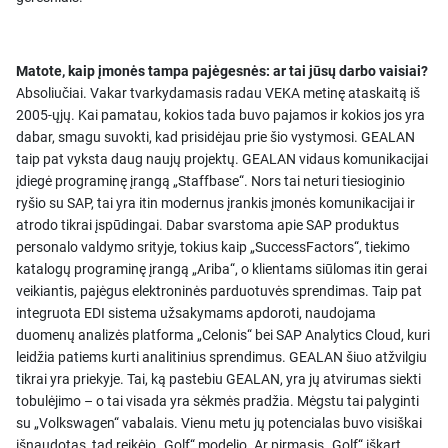
Matote, kaip įmonės tampa pajėgesnės: ar tai jūsų darbo vaisiai?
Absoliučiai. Vakar tvarkydamasis radau VEKA metinę ataskaitą iš
2005-ųjų. Kai pamatau, kokios tada buvo pajamos ir kokios jos yra
dabar, smagu suvokti, kad prisidėjau prie šio vystymosi. GEALAN
taip pat vyksta daug naujų projektų. GEALAN vidaus komunikacijai
įdiegė programinę įrangą „Staffbase“. Nors tai neturi tiesioginio
ryšio su SAP, tai yra itin modernus įrankis įmonės komunikacijai ir
atrodo tikrai įspūdingai. Dabar svarstoma apie SAP produktus
personalo valdymo srityje, tokius kaip „SuccessFactors“, tiekimo
katalogų programinę įrangą „Ariba“, o klientams siūlomas itin gerai
veikiantis, pajėgus elektroninės parduotuvės sprendimas. Taip pat
integruota EDI sistema užsakymams apdoroti, naudojama
duomenų analizės platforma „Celonis“ bei SAP Analytics Cloud, kuri
leidžia patiems kurti analitinius sprendimus. GEALAN šiuo atžvilgiu
tikrai yra priekyje. Tai, ką pastebiu GEALAN, yra jų atvirumas siekti
tobulėjimo – o tai visada yra sėkmės pradžia. Mėgstu tai palyginti
su „Volkswagen“ vabalais. Vienu metu jų potencialas buvo visiškai
išnaudotas, tad reikėjo „Golf“ modelio. Ar pirmasis „Golf“ iškart