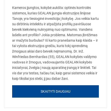
Kameros įjungtos, kokybė aukšta: optinės kontrolės
sistemos, kurias GEALAN įjungia ekstruzijos linijose
Tanoje, yra tiesioginė investicija į kokybę. Jos veikia kartu
su dirbtiniu intelektu ir atpažįsta profilių paviršiuose
beveik kiekvieną nukrypimą nuo optimumo. Vandens
lašelis ant profilio? Jokia problema. Matomas įbrėžimas
ar mažytis burbulas? Iš karto pranešama kaip klaida – ir
tai vyksta ekstruzijos greičiu, kuris tokį sprendimą
žmogaus akiai daro beveik neįmanomą. Dr. inž.
Winfriedas Bernhardas (55), GEALAN kokybės valdymo
vadovas ir žmogus, vadovaujantis GEALAN kokybės
iniciatyvai, žvelgia į naują aparatinę įrangą ir linkteli. Tai
vis dar yra testas, tačiau tai, kaip gerai sistemos veikia ir
kaip tiksliai jos stebi, jį jau dabar žavi.
SKAITYTI DAUGIAU