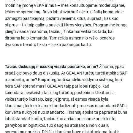
motininę įmonę VEKA ir mus – mes konsultuojame, moderuojame,
ieškome sprendimų. Buvo labai svarbu šioje trijų šalių komandoje
užmegzti pasitikėjimą, pažinti vieniems kitus, suprasti, kas kuo
stiprus – tik taip galima pasiekti tikros vienybės. Programinę įrangą
įdiegti visada įmanoma, tačiau ji tinkamai veikia tik tada, kai
dirbama kaip komanda. Tam reikia asmeninio ryšio, bendros
dvasios ir bendro tikslo – siekti pažangos kartu.
Tačiau diskusijų ir iššūkių visada pasitaiko, ar ne?
Žinoma, ypač
pradžioje buvo daug diskusijų. Ar GEALAN turėtų turėti atskirą SAP
mandantą, ar ne? Kaip integruoti sandėlio valdymo sistemą, kuri
nėra SAP sprendimas? GEALAN taip pat labai rūpėjo, kad
kainodara nesikeistų taip, jog tai būtų pastebima klientams –
viskas turėjo likti taip, kaip jie įpratę. Iš esmės visada kyla
klausimas, kiek siekiame standartizuoti procesus naudodami SAP ir
kur verta nukrypti nuo standarto. Finansų apskaita paprastai būna
labai standartizuota, tačiau kuo arčiau prieiname prie kliento,
gamybos ar logistikos, tuo daugiau atsiranda individualių
sprendimų poreikio. Dėl šių klausimų buvo diskutuojama ilgai ir