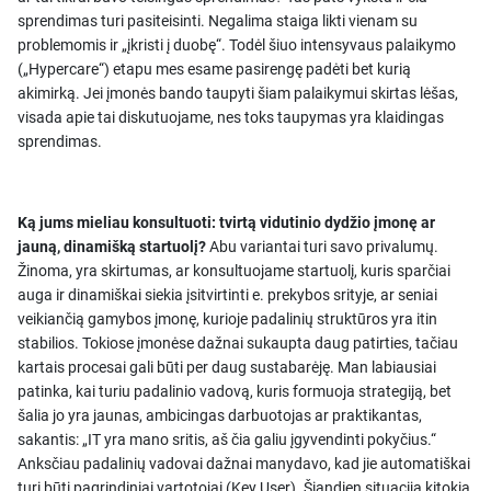
sprendimas turi pasiteisinti. Negalima staiga likti vienam su
problemomis ir „įkristi į duobę“. Todėl šiuo intensyvaus palaikymo
(„Hypercare“) etapu mes esame pasirengę padėti bet kurią
akimirką. Jei įmonės bando taupyti šiam palaikymui skirtas lėšas,
visada apie tai diskutuojame, nes toks taupymas yra klaidingas
sprendimas.
Ką jums mieliau konsultuoti: tvirtą vidutinio dydžio įmonę ar
jauną, dinamišką startuolį?
Abu variantai turi savo privalumų.
Žinoma, yra skirtumas, ar konsultuojame startuolį, kuris sparčiai
auga ir dinamiškai siekia įsitvirtinti e. prekybos srityje, ar seniai
veikiančią gamybos įmonę, kurioje padalinių struktūros yra itin
stabilios. Tokiose įmonėse dažnai sukaupta daug patirties, tačiau
kartais procesai gali būti per daug sustabarėję. Man labiausiai
patinka, kai turiu padalinio vadovą, kuris formuoja strategiją, bet
šalia jo yra jaunas, ambicingas darbuotojas ar praktikantas,
sakantis: „IT yra mano sritis, aš čia galiu įgyvendinti pokyčius.“
Anksčiau padalinių vadovai dažnai manydavo, kad jie automatiškai
turi būti pagrindiniai vartotojai (Key User). Šiandien situacija kitokia