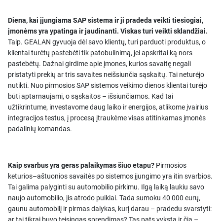
Diena, kai įjungiama SAP sistema ir ji pradeda veikti tiesiogiai,
įmonėms yra ypatinga ir jaudinanti. Viskas turi veikti sklandžiai.
Taip. GEALAN gyvuoja dėl savo klientų, turi parduoti produktus, o
klientai turėtų pastebėti tik patobulinimą, jei apskritai ką nors
pastebėtų. Dažnai girdime apie įmones, kurios savaitę negali
pristatyti prekių ar tris savaites neišsiunčia sąskaitų. Tai neturėjo
nutikti. Nuo pirmosios SAP sistemos veikimo dienos klientai turėjo
būti aptarnaujami, o sąskaitos – išsiunčiamos. Kad tai
užtikrintume, investavome daug laiko ir energijos, atlikome įvairius
integracijos testus, į procesą įtraukėme visas atitinkamas įmonės
padalinių komandas.
Kaip svarbus yra geras palaikymas šiuo etapu?
Pirmosios
keturios–aštuonios savaitės po sistemos įjungimo yra itin svarbios.
Tai galima palyginti su automobilio pirkimu. Ilgą laiką laukiu savo
naujo automobilio, jis atrodo puikiai. Tada sumoku 40 000 eurų,
gaunu automobilį ir pirmas dalykas, kurį darau – pradedu svarstyti:
ar tai tikrai buvo teisingas sprendimas? Tas pats vyksta ir čia –