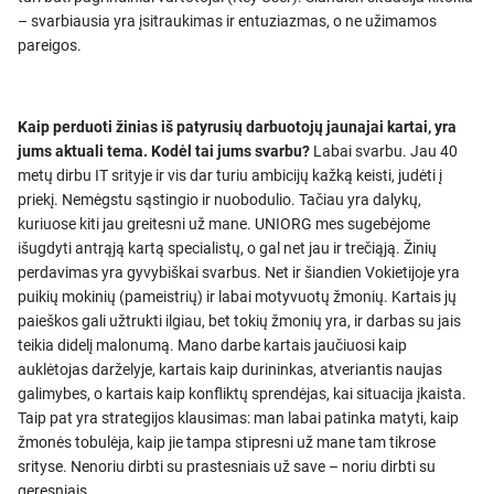
– svarbiausia yra įsitraukimas ir entuziazmas, o ne užimamos
pareigos.
Kaip perduoti žinias iš patyrusių darbuotojų jaunajai kartai, yra
jums aktuali tema. Kodėl tai jums svarbu?
Labai svarbu. Jau 40
metų dirbu IT srityje ir vis dar turiu ambicijų kažką keisti, judėti į
priekį. Nemėgstu sąstingio ir nuobodulio. Tačiau yra dalykų,
kuriuose kiti jau greitesni už mane. UNIORG mes sugebėjome
išugdyti antrąją kartą specialistų, o gal net jau ir trečiąją. Žinių
perdavimas yra gyvybiškai svarbus. Net ir šiandien Vokietijoje yra
puikių mokinių (pameistrių) ir labai motyvuotų žmonių. Kartais jų
paieškos gali užtrukti ilgiau, bet tokių žmonių yra, ir darbas su jais
teikia didelį malonumą. Mano darbe kartais jaučiuosi kaip
auklėtojas darželyje, kartais kaip durininkas, atveriantis naujas
galimybes, o kartais kaip konfliktų sprendėjas, kai situacija įkaista.
Taip pat yra strategijos klausimas: man labai patinka matyti, kaip
žmonės tobulėja, kaip jie tampa stipresni už mane tam tikrose
srityse. Nenoriu dirbti su prastesniais už save – noriu dirbti su
geresniais.