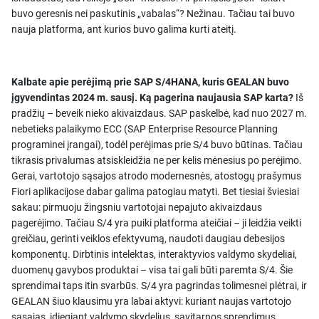
buvo geresnis nei paskutinis „vabalas“? Nežinau. Tačiau tai buvo
nauja platforma, ant kurios buvo galima kurti ateitį.
Kalbate apie perėjimą prie SAP S/4HANA, kuris GEALAN buvo
įgyvendintas 2024 m. sausį. Ką pagerina naujausia SAP karta?
Iš
pradžių – beveik nieko akivaizdaus. SAP paskelbė, kad nuo 2027 m.
nebetieks palaikymo ECC (SAP Enterprise Resource Planning
programinei įrangai), todėl perėjimas prie S/4 buvo būtinas. Tačiau
tikrasis privalumas atsiskleidžia ne per kelis mėnesius po perėjimo.
Gerai, vartotojo sąsajos atrodo modernesnės, atostogų prašymus
Fiori aplikacijose dabar galima patogiau matyti. Bet tiesiai šviesiai
sakau: pirmuoju žingsniu vartotojai nepajuto akivaizdaus
pagerėjimo. Tačiau S/4 yra puiki platforma ateičiai – ji leidžia veikti
greičiau, gerinti veiklos efektyvumą, naudoti daugiau debesijos
komponentų. Dirbtinis intelektas, interaktyvios valdymo skydeliai,
duomenų gavybos produktai – visa tai gali būti paremta S/4. Šie
sprendimai taps itin svarbūs. S/4 yra pagrindas tolimesnei plėtrai, ir
GEALAN šiuo klausimu yra labai aktyvi: kuriant naujas vartotojo
sąsajas, įdiegiant valdymo skydelius, savitarnos sprendimus,