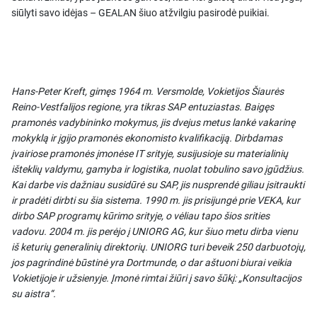
siūlyti savo idėjas – GEALAN šiuo atžvilgiu pasirodė puikiai.
Hans-Peter Kreft, gimęs 1964 m. Versmolde, Vokietijos Šiaurės
Reino-Vestfalijos regione, yra tikras SAP entuziastas. Baigęs
pramonės vadybininko mokymus, jis dvejus metus lankė vakarinę
mokyklą ir įgijo pramonės ekonomisto kvalifikaciją. Dirbdamas
įvairiose pramonės įmonėse IT srityje, susijusioje su materialinių
išteklių valdymu, gamyba ir logistika, nuolat tobulino savo įgūdžius.
Kai darbe vis dažniau susidūrė su SAP, jis nusprendė giliau įsitraukti
ir pradėti dirbti su šia sistema. 1990 m. jis prisijungė prie VEKA, kur
dirbo SAP programų kūrimo srityje, o vėliau tapo šios srities
vadovu. 2004 m. jis perėjo į UNIORG AG, kur šiuo metu dirba vienu
iš keturių generalinių direktorių. UNIORG turi beveik 250 darbuotojų,
jos pagrindinė būstinė yra Dortmunde, o dar aštuoni biurai veikia
Vokietijoje ir užsienyje. Įmonė rimtai žiūri į savo šūkį: „Konsultacijos
su aistra“.