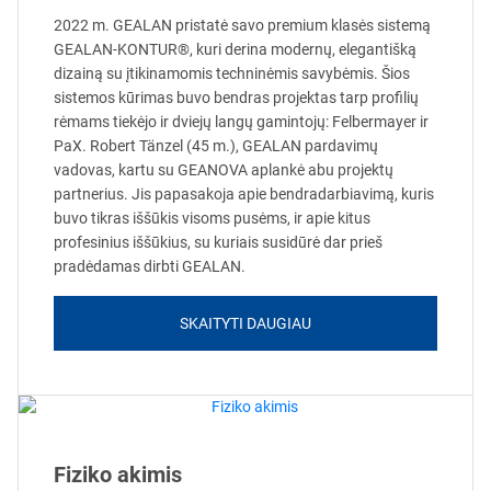
2022 m. GEALAN pristatė savo premium klasės sistemą
GEALAN-KONTUR®, kuri derina modernų, elegantišką
dizainą su įtikinamomis techninėmis savybėmis. Šios
sistemos kūrimas buvo bendras projektas tarp profilių
rėmams tiekėjo ir dviejų langų gamintojų: Felbermayer ir
PaX. Robert Tänzel (45 m.), GEALAN pardavimų
vadovas, kartu su GEANOVA aplankė abu projektų
partnerius. Jis papasakoja apie bendradarbiavimą, kuris
buvo tikras iššūkis visoms pusėms, ir apie kitus
profesinius iššūkius, su kuriais susidūrė dar prieš
pradėdamas dirbti GEALAN.
SKAITYTI DAUGIAU
Fiziko akimis