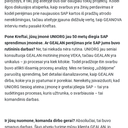
pavyzdys, ir tiki, jog ateityje bus dar daugiau tokių projektų. Kodėl
ilgos diskusijos atsiperka, kaip svarbus yra žinių perdavimas ir
kodėl perėjimas prie naujausios SAP kartos iš pradžių atrodo
nereikšmingas, tačiau ateityje įgauna didžiulę vertę, taip GEANOVA
interviu metu pasakė Kreftas.
Pone Kreftai, jūsų įmonė UNIORG jau 50 metų diegia SAP
sprendimus įmonėse. Ar GEALAN perėjimas prie SAP jums buvo
rutininis darbas?
Ne, tai niekada nėra rutina. UNIORG jau seniai
konsultuoja GEALAN motininę įmonę VEKA, tačiau GEALAN yra
unikalus – jo procesai yra kiek kitokie. Todėl pradžioje itin svarbu
buvo atlikti išsamią procesų analizę. Mes ne tiesiog „uždėjome“
paruoštą sprendimą, bet detaliai išanalizavome, kaip GEALAN
dirba, kokie yra jo ypatumai ir poreikiai. Nereikėtų įsivaizduoti, kad
UNIORG tiesiog ateina į įmonę ir greitai įdiegia SAP – tai yra
sudėtingas procesas, kuris užtrunka, o svarbiausia – tai
komandinis darbas.
Ir jūsų nuomone, komanda dirbo gerai?
Absoliučiai, tai buvo
smagus darbas. Šiuo atveju turime mūsų klientą GEALAN, jo