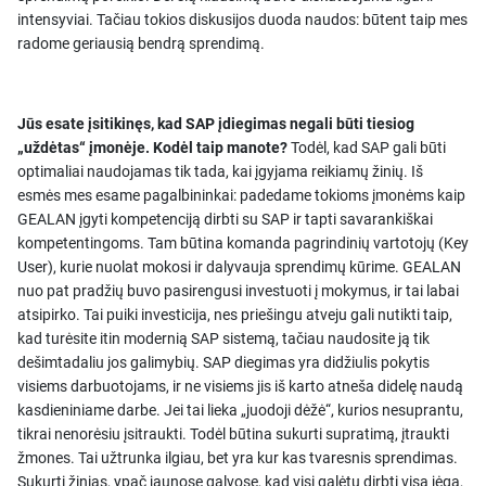
intensyviai. Tačiau tokios diskusijos duoda naudos: būtent taip mes
radome geriausią bendrą sprendimą.
Jūs esate įsitikinęs, kad SAP įdiegimas negali būti tiesiog
„uždėtas“ įmonėje. Kodėl taip manote?
Todėl, kad SAP gali būti
optimaliai naudojamas tik tada, kai įgyjama reikiamų žinių. Iš
esmės mes esame pagalbininkai: padedame tokioms įmonėms kaip
GEALAN įgyti kompetenciją dirbti su SAP ir tapti savarankiškai
kompetentingoms. Tam būtina komanda pagrindinių vartotojų (Key
User), kurie nuolat mokosi ir dalyvauja sprendimų kūrime. GEALAN
nuo pat pradžių buvo pasirengusi investuoti į mokymus, ir tai labai
atsipirko. Tai puiki investicija, nes priešingu atveju gali nutikti taip,
kad turėsite itin modernią SAP sistemą, tačiau naudosite ją tik
dešimtadaliu jos galimybių. SAP diegimas yra didžiulis pokytis
visiems darbuotojams, ir ne visiems jis iš karto atneša didelę naudą
kasdieniniame darbe. Jei tai lieka „juodoji dėžė“, kurios nesuprantu,
tikrai nenorėsiu įsitraukti. Todėl būtina sukurti supratimą, įtraukti
žmones. Tai užtrunka ilgiau, bet yra kur kas tvaresnis sprendimas.
Sukurti žinias, ypač jaunose galvose, kad visi galėtų dirbti visa jėga,