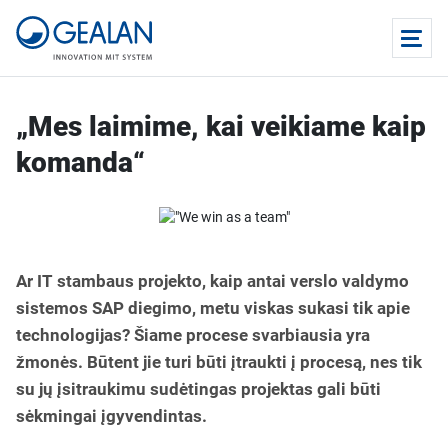
„Mes laimime, kai veikiame kaip
komanda“
Ar IT stambaus projekto, kaip antai verslo valdymo
sistemos SAP diegimo, metu viskas sukasi tik apie
technologijas? Šiame procese svarbiausia yra
žmonės. Būtent jie turi būti įtraukti į procesą, nes tik
su jų įsitraukimu sudėtingas projektas gali būti
sėkmingai įgyvendintas.