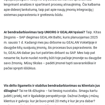
lengvinant analizes ir spartinant procesų atnaujinimą. Čia kalbama
apie didesnį lankstumą, taip pat apie naujų įmonių integraciją į
sistemas paprastesniu ir greitesniu būdu.
Ar bendradarbiavimas tarp UNIORG ir GEALAN tęsiasi?
Taip. Kitas
žingsnis – SAP diegimas GEALAN Baltic, kuris planuojamas 2025
m. sausio 1 d. Kadangi mes jau dirbome su GEALAN Vokietijoje ir
daugybe kitų susijusių įmonių, šis procesas bus paprastesnis. Be
to, GEALAN dabar jau turi patirties dirbant su SAP. Mes taip pat
nesame tie, kurie nuolat norėtų būti toje pačioje įmonėje su daugybe
savo žmonių. Mūsų tikslas – padėti įmonei tapti savarankiškai ir
pačiai spręsti iššūkius.
Vis dėlto ilgametis ir stabilus bendradarbiavimas su klientais jus
džiugina?
Tai ne tik džiugina – tai tiesiog nuostabu. Smagu kartu
judėti į priekį, net ir ilgalaikėje perspektyvoje. Dažnai žvelgiu į mūsų
klientus ir galvoju: kur jie buvo prieš 20 metų ir kur jie yra dabar?