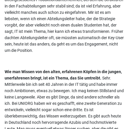
in den Fachabteilungen sehr stabil sind; da ist viel Erfahrung, aber
vielleicht manches auch schon zu eingefahren. Mir ist es am
liebsten, wenn ich einen Abteilungsleiter habe, der die Strategie
vorgibt, der aber vielleicht noch einen dualen Studenten hat, der
sagt, IT ist mein Thema, hier kann ich etwas transformieren. Früher
dachten Abteilungsleiter oft, sie müssten automatisch der Key-User
sein, heute ist das anders, da geht es um das Engagement, nicht
um die Position.
Wie man Wissen von den alten, erfahrenen Köpfen in die jungen,
unerfahrenen bringt, ist ein Thema, das Sie umtreibt.
Sehr.
Mittlerweile bin ich seit 40 Jahren in der IT tätig und habe immer
noch Ambitionen, etwas zu bewegen. Ich mag keinen Stillstand und
keine Langeweile. Aber es gibt Dinge, da sind andere schneller als
ich. Bei UNIORG haben wir es geschafft, eine zweite Generation zu
entwickeln, vielleicht sogar schon eine dritte. Es ist
überlebenswichtig, das Wissen weiterzugeben. Es gibt auch heute
in Deutschland noch hervorragende Azubis und hochmotivierte
Leute. Man muss eventuell etwas länger suchen, aber die gibt es,