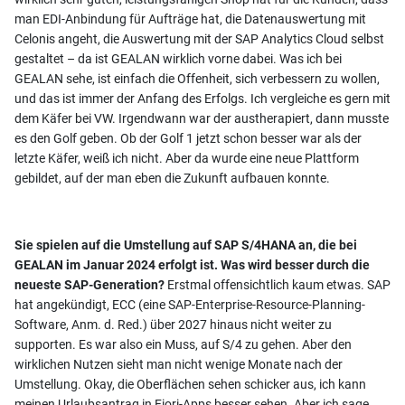
man EDI-Anbindung für Aufträge hat, die Datenauswertung mit
Celonis angeht, die Auswertung mit der SAP Analytics Cloud selbst
gestaltet – da ist GEALAN wirklich vorne dabei. Was ich bei
GEALAN sehe, ist einfach die Offenheit, sich verbessern zu wollen,
und das ist immer der Anfang des Erfolgs. Ich vergleiche es gern mit
dem Käfer bei VW. Irgendwann war der austherapiert, dann musste
es den Golf geben. Ob der Golf 1 jetzt schon besser war als der
letzte Käfer, weiß ich nicht. Aber da wurde eine neue Plattform
gebildet, auf der man eben die Zukunft aufbauen konnte.
Sie spielen auf die Umstellung auf SAP S/4HANA an, die bei
GEALAN im Januar 2024 erfolgt ist. Was wird besser durch die
neueste SAP-Generation?
Erstmal offensichtlich kaum etwas. SAP
hat angekündigt, ECC (eine SAP-Enterprise-Resource-Planning-
Software, Anm. d. Red.) über 2027 hinaus nicht weiter zu
supporten. Es war also ein Muss, auf S/4 zu gehen. Aber den
wirklichen Nutzen sieht man nicht wenige Monate nach der
Umstellung. Okay, die Oberflächen sehen schicker aus, ich kann
meinen Urlaubsantrag in Fiori-Apps besser sehen. Aber ich sage