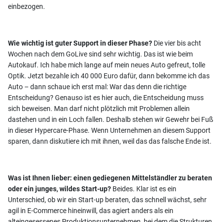
einbezogen.
Wie wichtig ist guter Support in dieser Phase?
Die vier bis acht
Wochen nach dem GoLive sind sehr wichtig. Das ist wie beim
Autokauf. Ich habe mich lange auf mein neues Auto gefreut, tolle
Optik. Jetzt bezahle ich 40 000 Euro dafür, dann bekomme ich das
Auto – dann schaue ich erst mal: War das denn die richtige
Entscheidung? Genauso ist es hier auch, die Entscheidung muss
sich beweisen. Man darf nicht plötzlich mit Problemen allein
dastehen und in ein Loch fallen. Deshalb stehen wir Gewehr bei Fuß
in dieser Hypercare-Phase. Wenn Unternehmen an diesem Support
sparen, dann diskutiere ich mit ihnen, weil das das falsche Ende ist.
Was ist Ihnen lieber: einen gediegenen Mittelständler zu beraten
oder ein junges, wildes Start-up?
Beides. Klar ist es ein
Unterschied, ob wir ein Start-up beraten, das schnell wächst, sehr
agil in E-Commerce hineinwill, das agiert anders als ein
alteingesessenes Produktionsunternehmen, bei dem die Strukturen