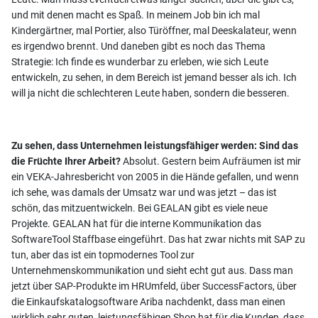
und mit denen macht es Spaß. In meinem Job bin ich mal
Kindergärtner, mal Portier, also Türöffner, mal Deeskalateur, wenn
es irgendwo brennt. Und daneben gibt es noch das Thema
Strategie: Ich finde es wunderbar zu erleben, wie sich Leute
entwickeln, zu sehen, in dem Bereich ist jemand besser als ich. Ich
will ja nicht die schlechteren Leute haben, sondern die besseren.
Zu sehen, dass Unternehmen leistungsfähiger werden: Sind das
die Früchte Ihrer Arbeit?
Absolut. Gestern beim Aufräumen ist mir
ein VEKA-Jahresbericht von 2005 in die Hände gefallen, und wenn
ich sehe, was damals der Umsatz war und was jetzt – das ist
schön, das mitzuentwickeln. Bei GEALAN gibt es viele neue
Projekte. GEALAN hat für die interne Kommunikation das
SoftwareTool Staffbase eingeführt. Das hat zwar nichts mit SAP zu
tun, aber das ist ein topmodernes Tool zur
Unternehmenskommunikation und sieht echt gut aus. Dass man
jetzt über SAP-Produkte im HRUmfeld, über SuccessFactors, über
die Einkaufskatalogsoftware Ariba nachdenkt, dass man einen
wirklich sehr guten, leistungsfähigen Shop hat für die Kunden, dass