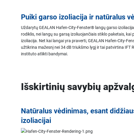
Puiki garso izoliacija ir natūralus 
Uždarytų GEALAN Hafen-City-Fenster® langų garso izoliacija si
rodiklis, nei langų su garsą izoliuojančiais stiklo paketais, kai
izoliacija. Net kai langai yra praverti, GEALAN Hafen-City-Fen
užtikrina mažesnį nei 34 dB triukšmo lygį ir tai patvirtina IF
instituto atlikti bandymai.
Išskirtinių savybių apžval
Natūralus vėdinimas, esant didžiau
izoliacijai