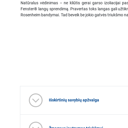
Natūralus vėdinimas – ne kliūtis gerai garso izoliacijai 
Fenster® langų sprendimą. Pravertas toks langas gali užtikrinti
Rosenheim bandymai. Tad beveik be jokio gatvės triukšmo na
Išskirtinių savybių apžvalga