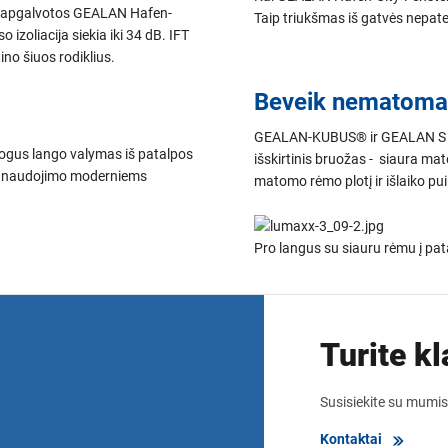
rai apgalvotos GEALAN Hafen-
Taip triukšmas iš gatvės nepate
izoliacija siekia iki 34 dB. IFT
no šiuos rodiklius.
Beveik nematoma
GEALAN-KUBUS® ir GEALAN S 9
ogus lango valymas iš patalpos
išskirtinis bruožas - siaura ma
 panaudojimo moderniems
matomo rėmo plotį ir išlaiko puik
Pro langus su siauru rėmu į pa
Turite k
Susisiekite su mumis 
Kontaktai