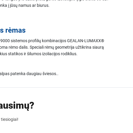
nka į jūsų namus ar biurus.
s rėmas
000 sistemos profilių kombinacijos GEALAN-LUMAXX®
toma rėmo dalis. Speciali rėmų geometrija užtikrina siaurą
ius statikos ir šilumos izoliacijos rodiklius.
talpas patenka daugiau šviesos..
lausimų?
tiesiogiai!