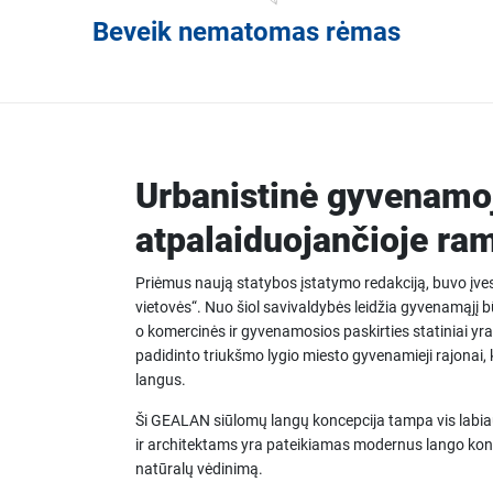
Beveik nematomas rėmas
Urbanistinė gyvenamoj
atpalaiduojančioje ra
Priėmus naują statybos įstatymo redakciją, buvo įvest
vietovės“. Nuo šiol savivaldybės leidžia gyvenamąjį b
o komercinės ir gyvenamosios paskirties statiniai yra a
padidinto triukšmo lygio miesto gyvenamieji rajonai,
langus.
Ši GEALAN siūlomų langų koncepcija tampa vis labi
ir architektams yra pateikiamas modernus lango konst
natūralų vėdinimą.