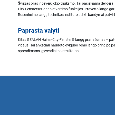
Šviežas oras ir beveik jokio triukšmo. Tai pasiekiama dėl ge
City-Fensters® lango atvertimo funkcijos. Praverto lango garso 
Rosenheimo langų technikos instituto atlikti bandymai patvirti
Paprasta valyti
Kitas GEALAN Hafen-City-Fenster® langų pranašumas ­– pat
vidaus. Tai anksčiau naudoto dvigubo rėmo lango principo
sprendimams igyvendinimo rezultatas.