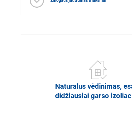
Žmogaus jautrumas triukšmui
Natūralus vėdinimas, es
didžiausiai garso izoliaci