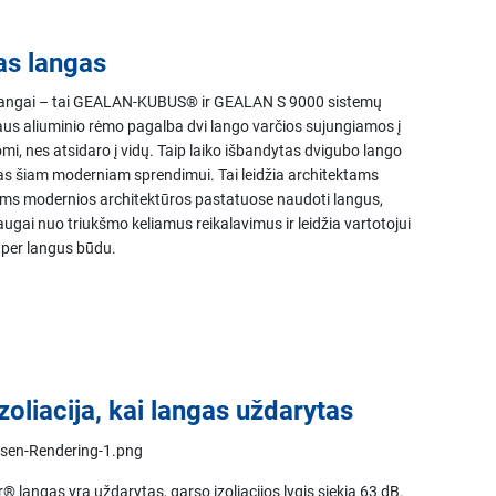
s langas
angai – tai GEALAN-KUBUS® ir GEALAN S 9000 sistemų
s aliuminio rėmo pagalba dvi lango varčios sujungiamos į
mi, nes atsidaro į vidų. Taip laiko išbandytas dvigubo lango
s šiam moderniam sprendimui. Tai leidžia architektams
ėms modernios architektūros pastatuose naudoti langus,
augai nuo triukšmo keliamus reikalavimus ir leidžia vartotojui
 per langus būdu.
zoliacija, kai langas uždarytas
langas yra uždarytas, garso izoliacijos lygis siekia 63 dB.