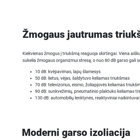
Žmogaus jautrumas triuk
Kiekvienas žmogus į triukšmą reaguoja skirtingai. Viena aišk
sukelia žmogaus organizmui stresą, o nuo 80 dB garso gali sut
10 dB: kvėpavimas, lapų šlamesys
50 dB: lietus, vėjas, šaldytuvo keliamas triukšmas
70 dB: televizorius, eismo, žoliapjovės keliamas triukš
90 dB: sunkvežimių, pneumatinio plaktuko keliamas t
130 dB: automobilių lenktynės, reaktyviniai naikintuvai
Moderni garso izoliacija