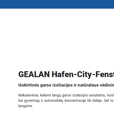
GEALAN Hafen-City-Fens
Išskirtinės garso izoliacijos ir natūralaus vėdi
Reikalavimai, keliami langų garso izoliacijos savybėms, nuo
kai gyventojų ir automobilių koncentracija tik didėja. Dėl t
langams.