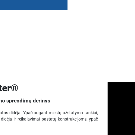
ter®
nimo sprendimų derinys
latos didėja. Ypač augant miestų užstatymo tankiui,
o didėja ir reikalavimai pastatų konstrukcijoms, ypač