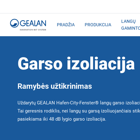
LANGŲ
PRADŽIA
PRODUKCIJA
GAMINT
Garso izoliacija
Ramybės užtikrinimas
Uždarytų GEALAN Hafen-City-Fenster® langų garso izoliacij
Tai geresnis rodiklis, nei langų su garsą izoliuojančiais sti
pasiekiama iki 48 dB lygio garso izoliacija.