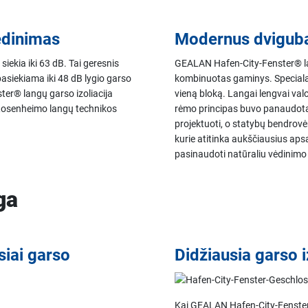
vėdinimas
Modernus dviguba
ekia iki 63 dB. Tai geresnis
GEALAN Hafen-City-Fenster® l
 pasiekiama iki 48 dB lygio garso
kombinuotas gaminys. Specialau
ster® langų garso izoliacija
vieną bloką. Langai lengvai valo
T Rosenheimo langų technikos
rėmo principas buvo panaudota
projektuoti, o statybų bendrov
kurie atitinka aukščiausius aps
pasinaudoti natūraliu vėdinimo
ga
siai garso
Didžiausia garso i
Kai GEALAN Hafen-City-Fenster® 