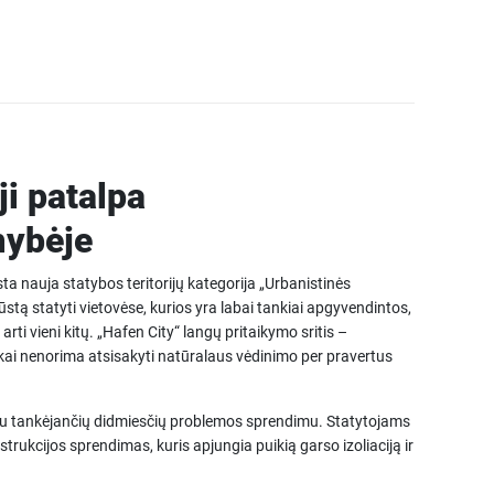
i patalpa
mybėje
a nauja statybos teritorijų kategorija „Urbanistinės
ūstą statyti vietovėse, kurios yra labai tankiai apgyvendintos,
rti vieni kitų. „Hafen City“ langų pritaikymo sritis –
 kai nenorima atsisakyti natūralaus vėdinimo per pravertus
au tankėjančių didmiesčių problemos sprendimu. Statytojams
rukcijos sprendimas, kuris apjungia puikią garso izoliaciją ir