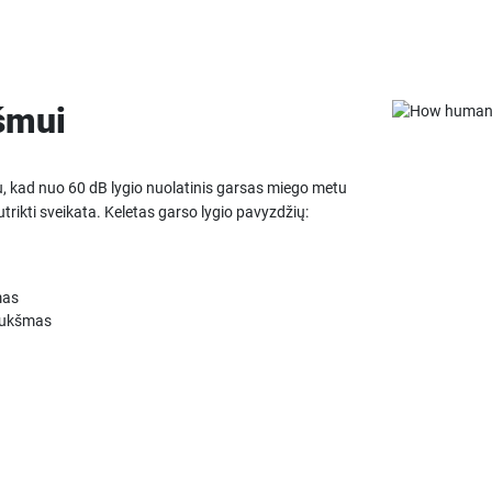
šmui
u, kad nuo 60 dB lygio nuolatinis garsas miego metu
rikti sveikata. Keletas garso lygio pavyzdžių:
mas
riukšmas