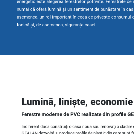
energetic este alegerea ferestrelor potrivite. Ferestrele de î
numai că oferă lumină și un sentiment de bunăstare în casă
asemenea, un rol important în ceea ce privește consumul d
fonică și, de asemenea, siguranța casei.
Lumină, liniște, economie
Ferestre moderne de PVC realizate din profile GE
Indiferent dacă construiți o casă nouă sau renovați o clădire e
GEALAN dezvoltă și produce profile de plastic din care sunt fab