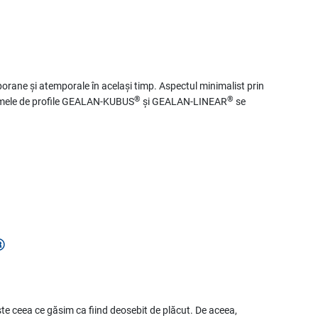
mporane și atemporale în același timp. Aspectul minimalist prin
®
®
stemele de profile GEALAN-KUBUS
și GEALAN-LINEAR
se
®
ste ceea ce găsim ca fiind deosebit de plăcut. De aceea,