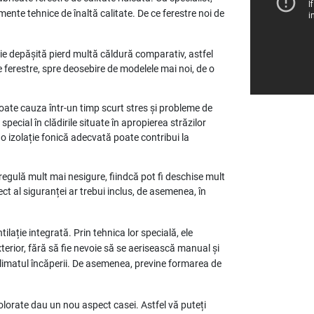
ente tehnice de înaltă calitate. De ce ferestre noi de
ație depășită pierd multă căldură comparativ, astfel
e ferestre, spre deosebire de modelele mai noi, de o
poate cauza într-un timp scurt stres și probleme de
ecial în clădirile situate în apropierea străzilor
u o izolație fonică adecvată poate contribui la
 regulă mult mai nesigure, fiindcă pot fi deschise mult
ct al siguranței ar trebui inclus, de asemenea, în
ilație integrată. Prin tehnica lor specială, ele
terior, fără să fie nevoie să se aerisească manual și
climatul încăperii. De asemenea, previne formarea de
colorate dau un nou aspect casei. Astfel vă puteți