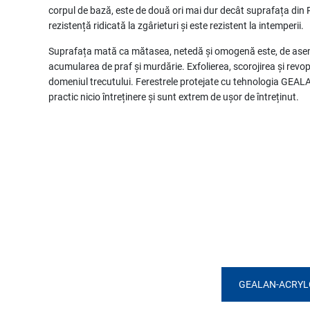
corpul de bază, este de două ori mai dur decât suprafața din P
rezistență ridicată la zgârieturi și este rezistent la intemperii.
Suprafața mată ca mătasea, netedă și omogenă este, de asem
acumularea de praf și murdărie. Exfolierea, scorojirea și revo
domeniul trecutului. Ferestrele protejate cu tehnologia GEAL
practic nicio întreținere și sunt extrem de ușor de întreținut.
GEALAN-ACRYLC