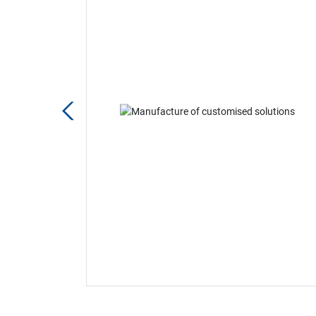
t
nt extrem de
uprafață care
c cu o gamă