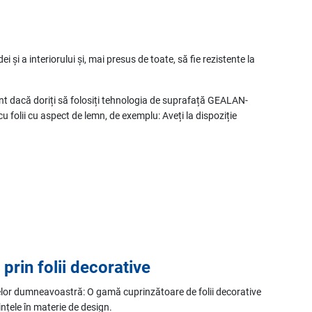
 și a interiorului și, mai presus de toate, să fie rezistente la
ent dacă doriți să folosiți tehnologia de suprafață GEALAN-
cu folii cu aspect de lemn, de exemplu: Aveți la dispoziție
 prin folii decorative
or dumneavoastră: O gamă cuprinzătoare de folii decorative
nțele în materie de design.