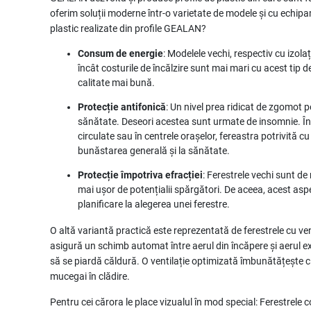
oferim soluții moderne într-o varietate de modele și cu echipam
plastic realizate din profile GEALAN?
Consum de energie
: Modelele vechi, respectiv cu izol
încât costurile de încălzire sunt mai mari cu acest tip d
calitate mai bună.
Protecție antifonică
: Un nivel prea ridicat de zgomot 
sănătate. Deseori acestea sunt urmate de insomnie. În sp
circulate sau în centrele orașelor, fereastra potrivită c
bunăstarea generală și la sănătate.
Protecție împotriva efracției
: Ferestrele vechi sunt de
mai ușor de potențialii spărgători. De aceea, acest aspe
planificare la alegerea unei ferestre.
O altă variantă practică este reprezentată de ferestrele cu vent
asigură un schimb automat între aerul din încăpere și aerul ex
să se piardă căldură. O ventilație optimizată îmbunătățește 
mucegai în clădire.
Pentru cei cărora le place vizualul în mod special: Ferestrele 