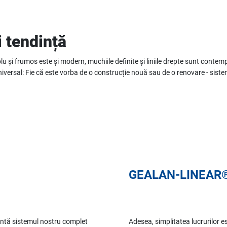
i tendință
lu și frumos este și modern, muchiile definite și liniile drepte sunt conte
 universal: Fie că este vorba de o construcție nouă sau de o renovare - si
GEALAN-LINEAR
intă sistemul nostru complet
Adesea, simplitatea lucrurilor e