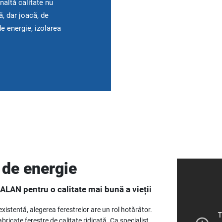
naltă calitate nu
, dar joacă, de
e energie, izolarea
 de energie
ALAN pentru o calitate mai bună a vieții
xistentă, alegerea ferestrelor are un rol hotărâtor.
ricate ferestre de calitate ridicată. Ca specialist,