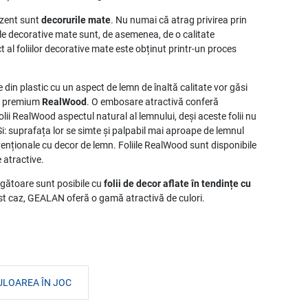
ezent sunt
decorurile mate
. Nu numai că atrag privirea prin
iile decorative mate sunt, de asemenea, de o calitate
 al foliilor decorative mate este obținut printr-un proces
e din plastic cu un aspect de lemn de înaltă calitate vor găsi
ta premium
RealWood
. O embosare atractivă conferă
folii RealWood aspectul natural al lemnului, deși aceste folii nu
Și: suprafața lor se simte și palpabil mai aproape de lemnul
nvenționale cu decor de lemn. Foliile RealWood sunt disponibile
 atractive.
ăgătoare sunt posibile cu
folii de decor aflate în tendințe cu
cest caz, GEALAN oferă o gamă atractivă de culori.
ULOAREA ÎN JOC