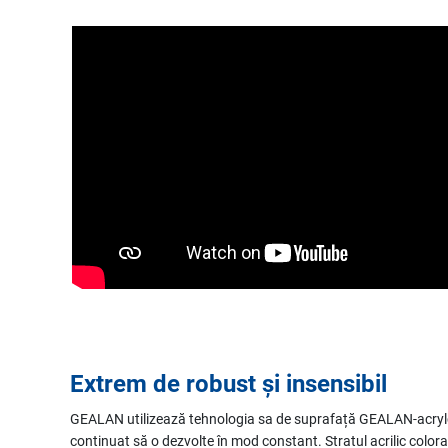
Extrem de robust și insensibil
GEALAN utilizează tehnologia sa de suprafață GEALAN-acrylco
continuat să o dezvolte în mod constant. Stratul acrilic colorat