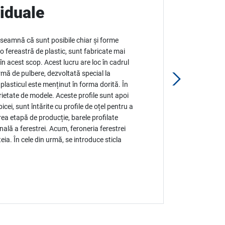
viduale
înseamnă că sunt posibile chiar și forme
o fereastră de plastic, sunt fabricate mai
 în acest scop. Acest lucru are loc în cadrul
rmă de pulbere, dezvoltată special la
plasticul este menținut în forma dorită. În
arietate de modele. Aceste profile sunt apoi
bicei, sunt întărite cu profile de oțel pentru a
rea etapă de producție, barele profilate
ală a ferestrei. Acum, feroneria ferestrei
ia. În cele din urmă, se introduce sticla