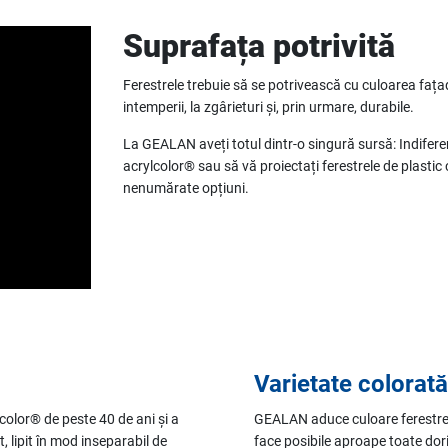
Suprafața potrivită
Ferestrele trebuie să se potrivească cu culoarea fațadei
intemperii, la zgârieturi și, prin urmare, durabile.
La GEALAN aveți totul dintr-o singură sursă: Indifer
acrylcolor® sau să vă proiectați ferestrele de plastic 
nenumărate opțiuni.
Varietate colorată
lor® de peste 40 de ani și a
GEALAN aduce culoare ferestrel
, lipit în mod inseparabil de
face posibile aproape toate dori