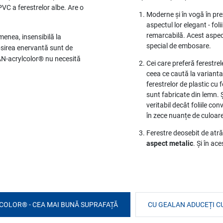
VC a ferestrelor albe. Are o
Moderne și în vogă în pr
aspectul lor elegant - fol
remarcabilă. Acest aspect
enea, insensibilă la
special de embosare.
psirea enervantă sunt de
AN-acrylcolor® nu necesită
Cei care preferă ferestrel
ceea ce caută la varian
ferestrelor de plastic cu 
sunt fabricate din lemn. 
veritabil decât foliile co
în zece nuanțe de culoare
Ferestre deosebit de atr
aspect metalic
. Și în a
OLOR® - CEA MAI BUNĂ SUPRAFAȚĂ
CU GEALAN ADUCEȚI C