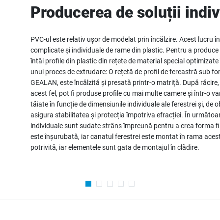
Producerea de soluții indi
PVC-ul este relativ ușor de modelat prin încălzire. Acest lucru 
complicate și individuale de rame din plastic. Pentru a produce 
întâi profile din plastic din rețete de material special optimizate
unui proces de extrudare: O rețetă de profil de fereastră sub fo
GEALAN, este încălzită și presată printr-o matriță. După răcire, 
acest fel, pot fi produse profile cu mai multe camere și într-o v
tăiate în funcție de dimensiunile individuale ale ferestrei și, de o
asigura stabilitatea și protecția împotriva efracției. În următoa
individuale sunt sudate strâns împreună pentru a crea forma fin
este înșurubată, iar canatul ferestrei este montat în rama aceste
potrivită, iar elementele sunt gata de montajul în clădire.