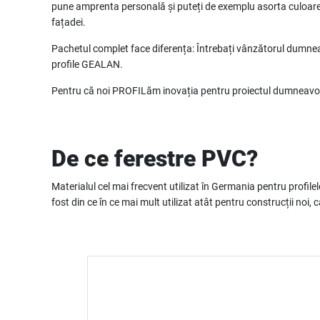
pune amprenta personală și puteți de exemplu asorta culoarea 
fațadei.
Pachetul complet face diferența: Întrebați vânzătorul dumneav
profile GEALAN.
Pentru că noi PROFILăm inovația pentru proiectul dumneavoa
De ce ferestre PVC?
Materialul cel mai frecvent utilizat în Germania pentru profile
fost din ce în ce mai mult utilizat atât pentru construcții noi