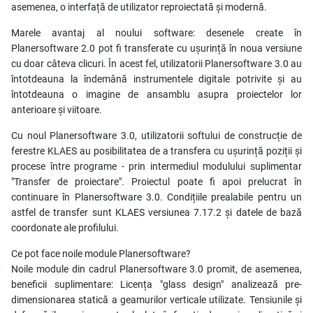
asemenea, o interfață de utilizator reproiectată și modernă.
Marele avantaj al noului software: desenele create în
Planersoftware 2.0 pot fi transferate cu ușurință în noua versiune
cu doar câteva clicuri. În acest fel, utilizatorii Planersoftware 3.0 au
întotdeauna la îndemână instrumentele digitale potrivite și au
întotdeauna o imagine de ansamblu asupra proiectelor lor
anterioare și viitoare.
Cu noul Planersoftware 3.0, utilizatorii softului de construcție de
ferestre KLAES au posibilitatea de a transfera cu ușurință poziții și
procese între programe - prin intermediul modulului suplimentar
"Transfer de proiectare". Proiectul poate fi apoi prelucrat în
continuare în Planersoftware 3.0. Condițiile prealabile pentru un
astfel de transfer sunt KLAES versiunea 7.17.2 și datele de bază
coordonate ale profilului.
Ce pot face noile module Planersoftware?
Noile module din cadrul Planersoftware 3.0 promit, de asemenea,
beneficii suplimentare: Licența "glass design" analizează pre-
dimensionarea statică a geamurilor verticale utilizate. Tensiunile și