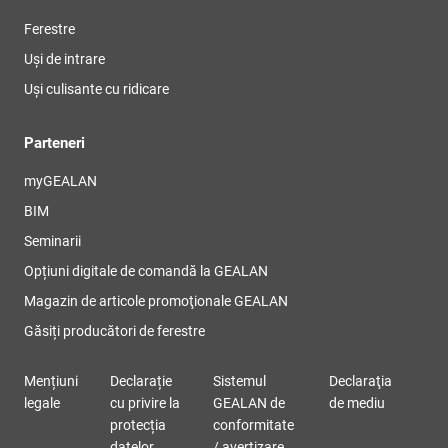
Ferestre
Uși de intrare
Uși culisante cu ridicare
Parteneri
myGEALAN
BIM
Seminarii
Opțiuni digitale de comandă la GEALAN
Magazin de articole promoţionale GEALAN
Găsiți producători de ferestre
Mențiuni
Declarație
Sistemul
Declaraţia
legale
cu privire la
GEALAN de
de mediu
protecția
conformitate
datelor
/ avertizare