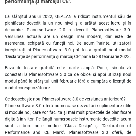
performanță și marcajul CE".
La sfârșitul anului 2022, GEALAN a ridicat instrumentul său de
planificare dovedit la un nou nivel și a arătat acest lucru și în
denumire: Planersoftware 2.0 a devenit Planersoftware 3.0.
Versiunea actuală are un design mai modern, dar este, de
asemenea, echipată cu funcții noi. De acum înainte, utilizatorii
înregistrați ai Planersoftware 3.0 pot testa gratuit noul modul
"Declarație de performanță și marcaj CE" până la 28 februarie 2023.
Faza de testare gratuită este foarte simplă: Pur și simplu vă
conectați la Planersoftware 3.0 ca de obicei și apoi utilizați noul
modul până la sfârșitul lunii februarie fără a cumpăra o licență de
modul corespunzătoare.
Ce deosebește noul Planersoftware 3.0 de versiunea anterioară?
Planersoftware 3.0 oferă numeroase dezvoltări suplimentare utile
și module noi, care vor facilita și mai mult proiectele de planificare
digitală în viitor. Pe lângă numeroasele instrumente dovedite, acum
sunt la bord noile module "Glass Design" și "Declaration of
Performance and CE Mark". Planersoftware 3.0 oferă, de