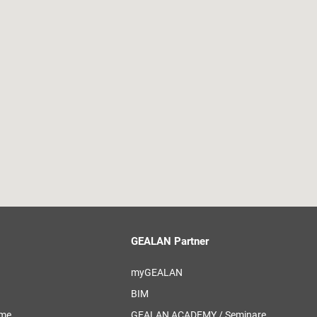
GEALAN Partner
myGEALAN
BIM
eme
GEALAN ACADEMY / Seminare