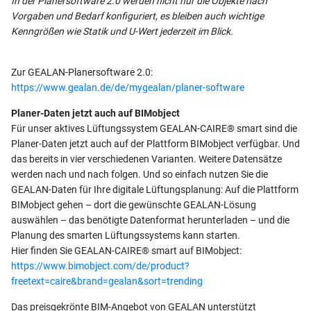
In der Planersoftware 2.0 werden nicht nur die Objekte nach
Vorgaben und Bedarf konfiguriert, es bleiben auch wichtige
Kenngrößen wie Statik und U-Wert jederzeit im Blick.
Zur GEALAN-Planersoftware 2.0:
https://www.gealan.de/de/mygealan/planer-software
Planer-Daten jetzt auch auf BIMobject
Für unser aktives Lüftungssystem GEALAN-CAIRE® smart sind die
Planer-Daten jetzt auch auf der Plattform BIMobject verfügbar. Und
das bereits in vier verschiedenen Varianten. Weitere Datensätze
werden nach und nach folgen. Und so einfach nutzen Sie die
GEALAN-Daten für Ihre digitale Lüftungsplanung: Auf die Plattform
BIMobject gehen – dort die gewünschte GEALAN-Lösung
auswählen – das benötigte Datenformat herunterladen – und die
Planung des smarten Lüftungssystems kann starten.
Hier finden Sie GEALAN-CAIRE® smart auf BIMobject:
https://www.bimobject.com/de/product?
freetext=caire&brand=gealan&sort=trending
Das preisgekrönte BIM-Angebot von GEALAN unterstützt