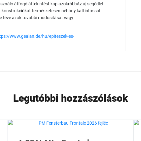
használó átfogó áttekintést kap azokról.bAz új segédlet
t konstrukciókat természetesen néhány kattintással
vé téve azok további módosítását vagy
tps://www.gealan.de/hu/epiteszek-es-
Legutóbbi hozzászólások