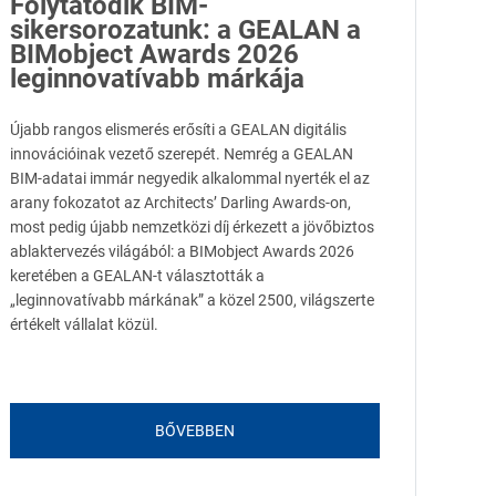
Folytatódik BIM-
sikersorozatunk: a GEALAN a
BIMobject Awards 2026
leginnovatívabb márkája
Újabb rangos elismerés erősíti a GEALAN digitális
innovációinak vezető szerepét. Nemrég a GEALAN
BIM-adatai immár negyedik alkalommal nyerték el az
arany fokozatot az Architects’ Darling Awards-on,
most pedig újabb nemzetközi díj érkezett a jövőbiztos
ablaktervezés világából: a BIMobject Awards 2026
keretében a GEALAN-t választották a
„leginnovatívabb márkának” a közel 2500, világszerte
értékelt vállalat közül.
BŐVEBBEN