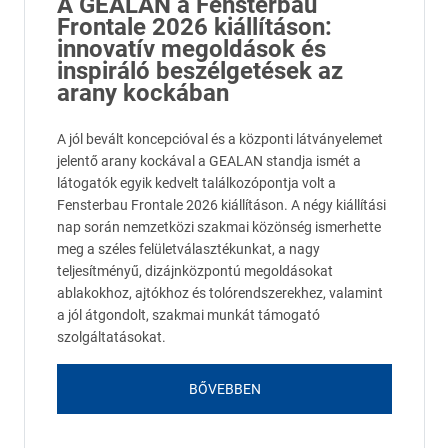
A GEALAN a Fensterbau
Frontale 2026 kiállításon:
innovatív megoldások és
inspiráló beszélgetések az
arany kockában
A jól bevált koncepcióval és a központi látványelemet
jelentő arany kockával a GEALAN standja ismét a
látogatók egyik kedvelt találkozópontja volt a
Fensterbau Frontale 2026 kiállításon. A négy kiállítási
nap során nemzetközi szakmai közönség ismerhette
meg a széles felületválasztékunkat, a nagy
teljesítményű, dizájnközpontú megoldásokat
ablakokhoz, ajtókhoz és tolórendszerekhez, valamint
a jól átgondolt, szakmai munkát támogató
szolgáltatásokat.
BŐVEBBEN