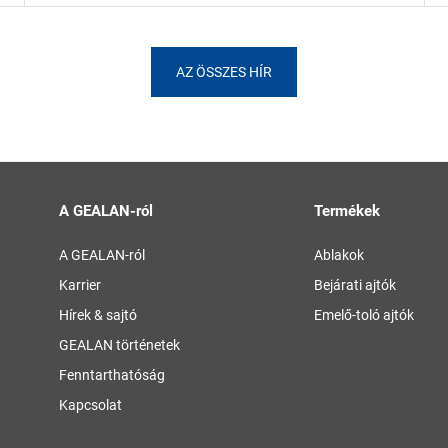
AZ ÖSSZES HÍR
A GEALAN-ról
Termékek
A GEALAN-ról
Ablakok
Karrier
Bejárati ajtók
Hírek & sajtó
Emelő-toló ajtók
GEALAN történetek
Fenntarthatóság
Kapcsolat