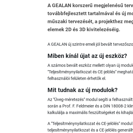
A GEALAN korszerű megjelenésű terve
továbbfejlesztett tartalmával és új m
műszaki tervezését, a projekthez meg
elemek 2D és 3D kivitelezéséig.
A GEALAN új szintre emeli jól bevált tervezőszo
Miben kínál újat az új eszköz?
A számos bevált eszköz mellett olyan új modulo
"Teljesítménynyilatkozat és CE-jelölés" megha
felhasználói felületen érhetők el.
Mit tudnak az új modulok?
Az "Üveg-méretezés" modul segíti a felhasznál
során a Prof. F. Feldmeier és a DIN 18008-2 kli
kalkulálja a maximális feszültségeket és kihaj
A "Teljesítménynyilatkozat és CE-jelölés" modu
teljesítménynyilatkozat és a CE-jelölés generá