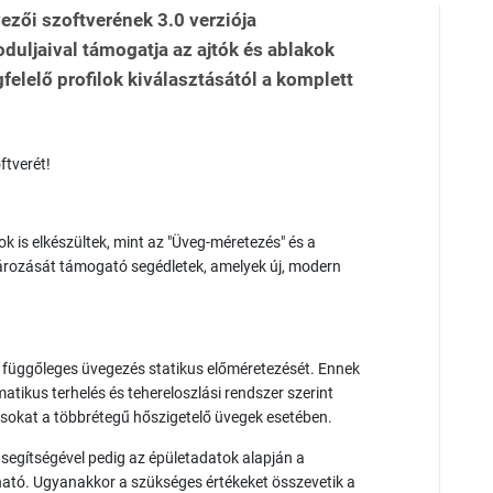
zői szoftverének 3.0 verziója
oduljaival támogatja az ajtók és ablakok
felelő profilok kiválasztásától a komplett
ftverét!
k is elkészültek, mint az "Üveg-méretezés" és a
tározását támogató segédletek, amelyek új, modern
t függőleges üvegezés statikus előméretezését. Ennek
matikus terhelés és tehereloszlási rendszer szerint
lásokat a többrétegű hőszigetelő üvegek esetében.
l segítségével pedig az épületadatok alapján a
lható. Ugyanakkor a szükséges értékeket összevetik a