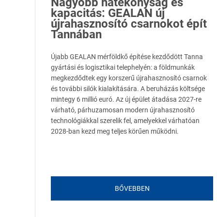
Nagyobb hatékonyság és
kapacitás: GEALAN új
újrahasznosító csarnokot épít
Tannában
Újabb GEALAN mérföldkő építése kezdődött Tanna
gyártási és logisztikai telephelyén: a földmunkák
megkezdődtek egy korszerű újrahasznosító csarnok
és további silók kialakítására. A beruházás költsége
mintegy 6 millió euró. Az új épület átadása 2027-re
várható, párhuzamosan modern újrahasznosító
technológiákkal szerelik fel, amelyekkel várhatóan
2028-ban kezd meg teljes körűen működni.
BŐVEBBEN