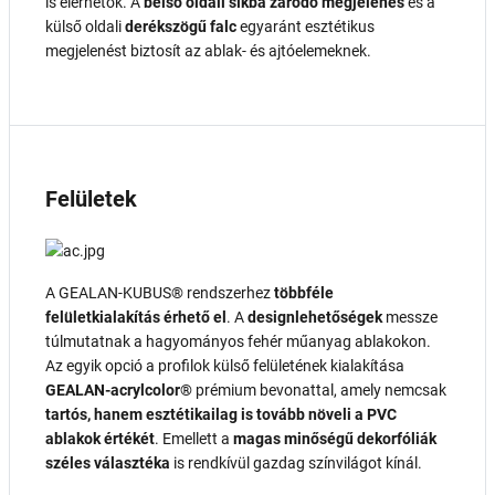
is elérhetők. A
belső oldali síkba záródó megjelenés
és a
külső oldali
derékszögű falc
egyaránt esztétikus
megjelenést biztosít az ablak- és ajtóelemeknek.
Felületek
A GEALAN-KUBUS® rendszerhez
többféle
felületkialakítás érhető el
. A
designlehetőségek
messze
túlmutatnak a hagyományos fehér műanyag ablakokon.
Az egyik opció a profilok külső felületének kialakítása
GEALAN-acrylcolor®
prémium bevonattal, amely nemcsak
tartós, hanem esztétikailag is tovább növeli a PVC
ablakok értékét
. Emellett a
magas minőségű dekorfóliák
széles választéka
is rendkívül gazdag színvilágot kínál.