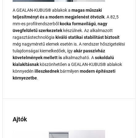
A GEALAN-KUBUS® ablakok a
magas műszaki
teljesítményt és a modern megjelenést ötvözik
. A 82,5
mm-es profilrendszerből
kocka formavilágú
,
nagy
üvegfelületű szerkezetek
készülnek. Az alkalmazott
ragasztástechnológia
kiváló statikai stabilitást biztosít
még nagyméretű elemek esetén is. A rendszer hőszigetelési
tulajdonságai kiemelkedőek, így
akár passzívház
követelmények mellett is
alkalmazható. A
sokoldalú
kialakításnak
köszönhetően a GEALAN-KUBUS® ablakok
könnyedén
illeszkednek
bármilyen
modern építészeti
környezetbe
.
Ajtók