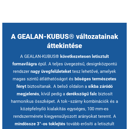
A GEALAN-KUBUS® változatainak
áttekintése
A GEALAN-KUBUS®
következetesen letisztult
formavilágra
épül. A teljes üvegezésű, designközpontú
rendszer
nagy üvegfelületeket
tesz lehetővé, amelyek
magas szintű átláthatóságot és
bőséges természetes
fényt
biztosítanak. A belső oldalon a
síkba záródó
megjelenés
, kívül pedig a
derékszögű
falc
biztosít
harmonikus összképet. A tok–szárny kombinációk és a
középfelnyíló kialakítás egységes, 100 mm-es
rendszermérete kiegyensúlyozott arányokat teremt. A
mindössze 3°-os toklejtés
tovább erősíti a letisztult