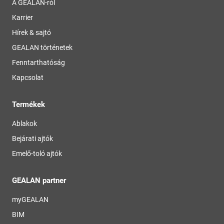
A GEALAN-ról
Karrier
Hírek & sajtó
GEALAN történetek
Fenntarthatóság
Kapcsolat
Termékek
Ablakok
Bejárati ajtók
Emelő-toló ajtók
GEALAN partner
myGEALAN
BIM