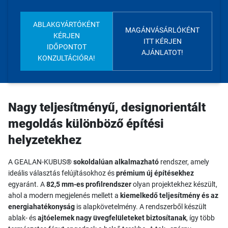
ABLAKGYÁRTÓKÉNT
MAGÁNVÁSÁRLÓKÉNT
KÉRJEN
ITT KÉRJEN
IDŐPONTOT
AJÁNLATOT!
KONZULTÁCIÓRA!
Nagy teljesítményű, designorientált
megoldás különböző építési
helyzetekhez
A GEALAN-KUBUS®
sokoldalúan alkalmazható
rendszer, amely
ideális választás felújításokhoz és
prémium új építésekhez
egyaránt. A
82,5 mm-es profilrendszer
olyan projektekhez készült,
ahol a modern megjelenés mellett a
kiemelkedő teljesítmény és az
energiahatékonyság
is alapkövetelmény. A rendszerből készült
ablak- és
ajtóelemek nagy üvegfelületeket biztosítanak
, így több