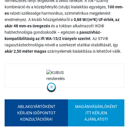
természetes fényt engednek a belső terekbe. A tok–szárny
kombináció és a középfelnyíló (stulp) kialakítás egységes,
100 mm-
es
nézeti szélessége harmonikus, szimmetrikus megjelenést
eredményez. A kiváló hőszigetelésről a
0,88 W/(m²K) Uf-érték, az
akár 48 mm-es üvegezés
és a tokban alkalmazott IKD®
habtechnológia gondoskodik – egészen a
passzívház-
kompatibilitásig az ift WA-15/2 irányelv szerint
. Az STV®
ragasztástechnológia növeli a szerkezet statikai stabilitását, így
akár 2,50 méter magas
szárnyelemek kialakítása is lehetővé válik.
ABLAKGYÁRTÓKÉNT
MAGÁNVÁSÁRLÓKÉNT
KÉRJEN IDŐPONTOT
ITT KÉRJEN
KONZULTÁCIÓRA!
AJÁNLATOT!