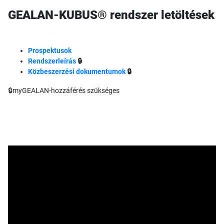
GEALAN-KUBUS® rendszer letöltések
Prospektusok
Rendszerleírás
🔒
Közbeszerzési dokumentumok
🔒
🔒myGEALAN-hozzáférés szükséges