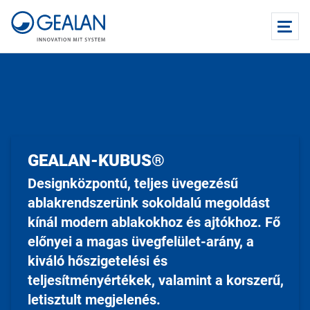
GEALAN-KUBUS®
Designközpontú, teljes üvegezésű
ablakrendszerünk sokoldalú megoldást
kínál modern ablakokhoz és ajtókhoz. Fő
előnyei a magas üvegfelület-arány, a
kiváló hőszigetelési és
teljesítményértékek, valamint a korszerű,
letisztult megjelenés.