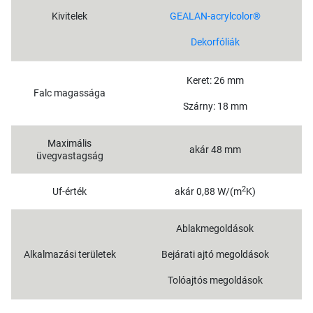
Kivitelek
GEALAN-acrylcolor®
Dekorfóliák
Keret: 26 mm
Falc magassága
Szárny: 18 mm
Maximális
akár 48 mm
üvegvastagság
2
Uf-érték
akár 0,88 W/(m
K)
Ablakmegoldások
Alkalmazási területek
Bejárati ajtó megoldások
Tolóajtós megoldások