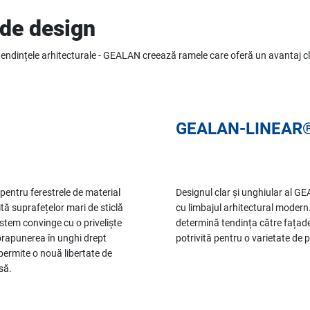
 de design
u tendințele arhitecturale - GEALAN creează ramele care oferă un avantaj cl
GEALAN-LINEAR
pentru ferestrele de material
Designul clar și unghiular al 
tă suprafețelor mari de sticlă
cu limbajul arhitectural modern. Î
sistem convinge cu o priveliște
determină tendința către fațad
suprapunerea în unghi drept
potrivită pentru o varietate de p
permite o nouă libertate de
să.