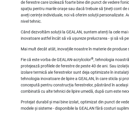
de ferestre care izolează foarte bine din punct de vedere fon
spațiu pentru marile orașe sau dacă trebuie să țineți cont de c
aveți cerințe individuale, noi vă oferim soluții personalizate. A
nivel tehnic.
Când dezvoltăm soluții la GEALAN, suntem atenți la cele mai m
inovatoare astfel încât să vă ușureze prelucrarea - și să vă 
Mai mult decât atât, inovațiile noastre în materie de produse
®
Fie că este vorba de GEALAN-acrylcolor
, tehnologia noastră
protejează profilele de ferestre de peste 40 de ani. Sau izolaț
izolare termică ale ferestrelor sunt deja optimizate în instalaț
tehnologia inovatoare de lipire a GEALAN, în care sticla și pro
concepută pentru construcția ferestrelor, păstrând în același t
combinată cu alte tehnici de lipire umedă, după cum este nec
Protejat durabil și mai bine izolat, optimizat din punct de vede
modele și sisteme - disponibile la GEALAN fără costuri supl