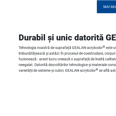
MAI MU
Durabil și unic datorită 
®
Tehnologia noastră de suprafață GEALAN-acrylcolor
este ut
îmbunătățească și astăzi: În procesul de coextrudare, corpul 
fuzionează - acest lucru creează o suprafață de înaltă calitate 
neegalat. Datorită dezvoltărilor tehnologice și materiale consi
®
varietății de sisteme și culori, GEALAN-acrylcolor
se află ast