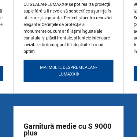
Cu GEALAN-LUMAXX® se pot realiza proiecții
9
nă
suple fără a fi nevoie să se sacrifice ușurința în
i
le
utilizare și siguranța. Perfect și pentru renovări
S
re
elegante: Cerințele de protecție a
(
a
monumentelor, cum ar fi lățimi înguste ale
a
canatului și plăcii frontale, și fantele inferioare
a
invizibile de drenaj, pot fi îndeplinite în mod
f
optim.
î
MAI MULTE DESPRE GEALAN-
LUMAXX®
Garnitură medie cu S 9000
plus