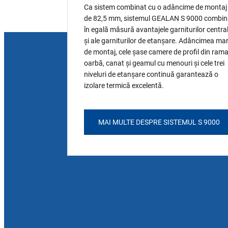
Ca sistem combinat cu o adâncime de montaj
de 82,5 mm, sistemul GEALAN S 9000 combi
în egală măsură avantajele garniturilor centra
și ale garniturilor de etanșare. Adâncimea ma
de montaj, cele șase camere de profil din ram
oarbă, canat și geamul cu menouri și cele trei
niveluri de etanșare continuă garantează o
izolare termică excelentă.
MAI MULTE DESPRE SISTEMUL S 9000