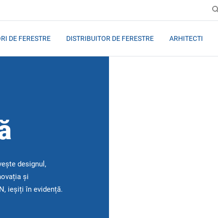
RI DE FERESTRE
DISTRIBUITOR DE FERESTRE
ARHITECTI
lă
vește designul,
ovația și
, ieșiți în evidență.