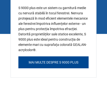
S 9000 plus este un sistem cu garnitură medie
cu nervură stabilă în tocul ferestrei. Nervura
protejează în mod eficient elementele mecanice
ale ferestrei împotriva influențelor externe - un
plus pentru protecția împotriva efracției.
Datorită proprietăților sale statice excelente, S
9000 plus este ideal pentru construcția de
elemente mari cu suprafața colorată GEALAN-
acrylcolor®.
MAI MULTE DESPRE S 9000 PLUS