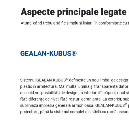
Aspecte principale legate
Atunci când trebuie să fie simplu și liniar - în conformitate c
GEALAN-KUBUS®
®
Sistemul GEALAN-KUBUS
definește un nou limbaj de design 
plastic în arhitectură. Mai multă lumină și transparență datori
deschid noi posibilități de design. În interiorul încăperii, noul 
fără diferențe de nivel, fără rosturi deranjante. La exterior, 
®
subliniază impresia generală armonioasă. GEALAN-KUBUS
proiectare, până la sistemul complet din sticlă cu ramă ascun