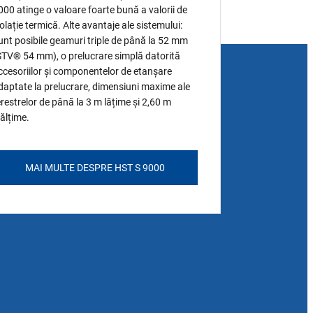
000 atinge o valoare foarte bună a valorii de
zolație termică. Alte avantaje ale sistemului:
unt posibile geamuri triple de până la 52 mm
STV® 54 mm), o prelucrare simplă datorită
ccesoriilor și componentelor de etanșare
daptate la prelucrare, dimensiuni maxime ale
erestrelor de până la 3 m lățime și 2,60 m
nălțime.
MAI MULTE DESPRE HST S 9000