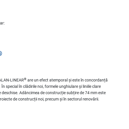
ar:
®
®
GEALAN-LINEAR
are un efect atemporal și este în concordanță
n special în clădirile noi, formele unghiulare și liniile clare
e deschise. Adâncimea de construcție subțire de 74 mm este
roiecte de construcții noi, precum și în sectorul renovării.