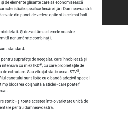
ic și de elemente glisante care să economisească
aracteristicile specifice fiecărei țări: Dumneavoastră
decvate din punct de vedere optic și la cel mai înalt
ici detalii. Și dezvoltăm sistemele noastre
permită nenumărate combinații.
 sunt standard:
 pentru suprafețe de neegalat, care înnobilează și
®
ia intensivă cu miez IKD
, cu care proprietățile de
®
ia de extrudare. Sau vitrajul static-uscat STV
,
filul canatului sunt lipite cu o bandă adezivă special
imp blocarea obișnuită a sticlei - care poate fi
esar.
re static - și toate acestea într-o varietate unică de
imentare pentru dumneavoastră.