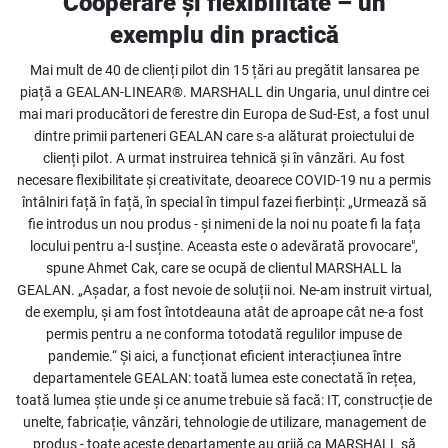
Cooperare și flexibilitate – un
exemplu din practică
Mai mult de 40 de clienți pilot din 15 țări au pregătit lansarea pe
piață a GEALAN-LINEAR®. MARSHALL din Ungaria, unul dintre cei
mai mari producători de ferestre din Europa de Sud-Est, a fost unul
dintre primii parteneri GEALAN care s-a alăturat proiectului de
clienți pilot. A urmat instruirea tehnică și în vânzări. Au fost
necesare flexibilitate și creativitate, deoarece COVID-19 nu a permis
întâlniri față în față, în special în timpul fazei fierbinți: „Urmează să
fie introdus un nou produs - și nimeni de la noi nu poate fi la fața
locului pentru a-l susține. Aceasta este o adevărată provocare",
spune Ahmet Cak, care se ocupă de clientul MARSHALL la
GEALAN. „Așadar, a fost nevoie de soluții noi. Ne-am instruit virtual,
de exemplu, și am fost întotdeauna atât de aproape cât ne-a fost
permis pentru a ne conforma totodată regulilor impuse de
pandemie.“ Și aici, a funcționat eficient interacțiunea între
departamentele GEALAN: toată lumea este conectată în rețea,
toată lumea știe unde și ce anume trebuie să facă: IT, construcție de
unelte, fabricație, vânzări, tehnologie de utilizare, management de
produs - toate aceste departamente au grijă ca MARSHALL să