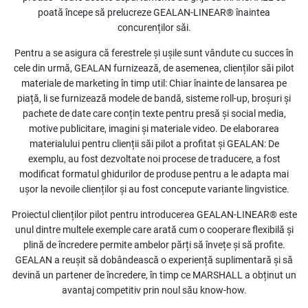
poată începe să prelucreze GEALAN-LINEAR® înaintea
concurenților săi.
Pentru a se asigura că ferestrele și ușile sunt vândute cu succes în
cele din urmă, GEALAN furnizează, de asemenea, clienților săi pilot
materiale de marketing în timp util: Chiar înainte de lansarea pe
piață, li se furnizează modele de bandă, sisteme roll-up, broșuri și
pachete de date care conțin texte pentru presă și social media,
motive publicitare, imagini și materiale video. De elaborarea
materialului pentru clienții săi pilot a profitat și GEALAN: De
exemplu, au fost dezvoltate noi procese de traducere, a fost
modificat formatul ghidurilor de produse pentru a le adapta mai
ușor la nevoile clienților și au fost concepute variante lingvistice.
Proiectul clienților pilot pentru introducerea GEALAN-LINEAR® este
unul dintre multele exemple care arată cum o cooperare flexibilă și
plină de încredere permite ambelor părți să învețe și să profite.
GEALAN a reușit să dobândească o experiență suplimentară și să
devină un partener de încredere, în timp ce MARSHALL a obținut un
avantaj competitiv prin noul său know-how.