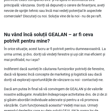
principală: vânzarea. Doriți să depuneți o cerere de finanțare, aveți
nevoie de sprijin tehnic sau încă mai vedeți potențial în aspectele
comerciale? Discutați cu noi. Soluția vine de la noi - nu de pe raft.
Nu vând încă soluții GEALAN – ar fi ceva
potrivit pentru mine?
În orice situație, acest lucru ar fi potrivit pentru dumneavoastră. La
urma urmei, și dvs. doriți să vindeți ferestre și uși cât mai eficient și
mai profitabil, nu-i așa?
Indiferent dacă sunteți în căutarea furnizorilor potriviți de ferestre,
dacă vă lipsesc încă concepte de marketing și logistică sau dacă
doriți să explorați oportunitățile de vânzare cu noi - contactați-ne.
Dacă am putea în final să vă convingem de GEALAN și de valorile
noastre adăugate: Analizăm îndeaproape activitatea dvs. de zi de zi
și găsim abordări individuale adecvate și pentru a vă promova
vânzările. Cum funcționează aceasta? Vedeți mai sus. Urmați
exemplul dealerilor care au deja soluții GEALAN în gama lor de