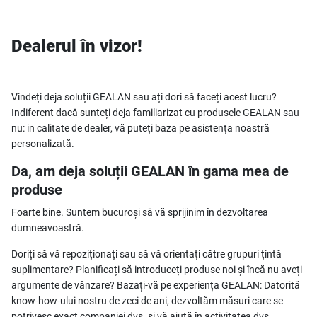
Dealerul în vizor!
Vindeți deja soluții GEALAN sau ați dori să faceți acest lucru?
Indiferent dacă sunteți deja familiarizat cu produsele GEALAN sau
nu: in calitate de dealer, vă puteți baza pe asistența noastră
personalizată.
Da, am deja soluții GEALAN în gama mea de
produse
Foarte bine. Suntem bucuroși să vă sprijinim în dezvoltarea
dumneavoastră.
Doriți să vă repoziționați sau să vă orientați către grupuri țintă
suplimentare? Planificați să introduceți produse noi și încă nu aveți
argumente de vânzare? Bazați-vă pe experiența GEALAN: Datorită
know-how-ului nostru de zeci de ani, dezvoltăm măsuri care se
potrivesc exact companiei dvs. și vă ajută în activitatea dvs.