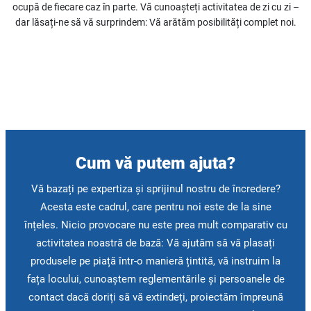
ocupă de fiecare caz în parte. Vă cunoașteți activitatea de zi cu zi –
dar lăsați-ne să vă surprindem: Vă arătăm posibilități complet noi.
Cum vă putem ajuta?
Vă bazați pe expertiza și sprijinul nostru de încredere?
Acesta este cadrul, care pentru noi este de la sine
înțeles. Nicio provocare nu este prea mult comparativ cu
activitatea noastră de bază: Vă ajutăm să vă plasați
produsele pe piață într-o manieră țintită, vă instruim la
fața locului, cunoaștem reglementările și persoanele de
contact dacă doriți să vă extindeți, proiectăm împreună