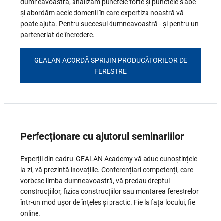
dumneavoastră, analizăm punctele forte și punctele slabe
și abordăm acele domenii în care expertiza noastră vă
poate ajuta. Pentru succesul dumneavoastră - și pentru un
parteneriat de încredere.
GEALAN ACORDĂ SPRIJIN PRODUCĂTORILOR DE
FERESTRE
Perfecționare cu ajutorul seminariilor
Experții din cadrul GEALAN Academy vă aduc cunoștințele
la zi, vă prezintă inovațiile. Conferențiari competenți, care
vorbesc limba dumneavoastră, vă predau dreptul
construcțiilor, fizica construcțiilor sau montarea ferestrelor
într-un mod ușor de înțeles și practic. Fie la fața locului, fie
online.