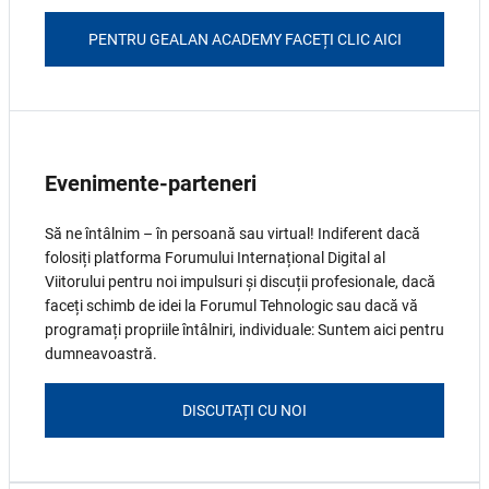
PENTRU GEALAN ACADEMY FACEȚI CLIC AICI
Evenimente-parteneri
Să ne întâlnim – în persoană sau virtual! Indiferent dacă
folosiți platforma Forumului Internațional Digital al
Viitorului pentru noi impulsuri și discuții profesionale, dacă
faceți schimb de idei la Forumul Tehnologic sau dacă vă
programați propriile întâlniri, individuale: Suntem aici pentru
dumneavoastră.
DISCUTAȚI CU NOI