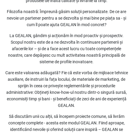
produsele de înaltă calitate și livrările la timp.
Filozofia noastră: Împreună găsim soluții personalizate. De ce are
nevoie un partener pentru a se dezvolta și mai bine pe piața sa - și
cum îl poate ajuta GEALAN în mod concret?
La GEALAN, gândim și acționăm în mod proactiv și prospectiv.
Scopul nostru este de a ne dezvolta în continuare partenerii și
afacerile lor – și de a face acest lucru cu toate competențele
noastre, care depășesc cu mult activitatea noastră principală de
sisteme de profile inovatoare.
Care este valoarea adăugată? Fie că este vorba de mijloace tehnice
auxiliare, de instruiri la fața locului, de materiale de marketing, de
sprijin în ceea ce privește reglementările și procedurile
administrative: Obțineți know-how-ul nostru dintr-o singură sursă,
economisiți timp și bani - și beneficiați de zeci de ani de experiență
GEALAN.
Să discutăm unii cu alții, să începem proiecte comune, să livrăm
concepte complete - acesta este modul GEALAN. Fiind aproape,
identificând nevoile și oferind soluții care inspiră – GEALAN se