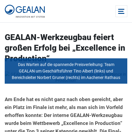
GEALAN-Werkzeugbau feiert
großen Erfolg bei „Excellence in
Production“
Das Warten auf die spannende Preisverleihung: Team
GEALAN um Geschäftsführer Tino Albert (links) und
Bereichsleiter Norbert Gruner (rechts) im Aachener Rathaus
Am Ende hat es nicht ganz nach oben gereicht, aber
ein Platz im Finale ist mehr, als man sich im Vorfeld
erhoffen konnte: Der interne GEALAN-Werkzeugbau
wurde beim Wettbewerb „Excellence in Production“
unter die Top 3 seiner Kategorie gewählt. Die Final-