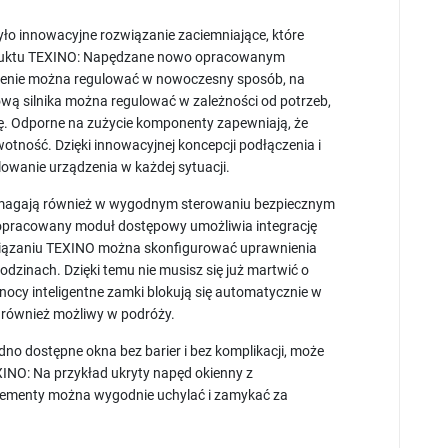
yło innowacyjne rozwiązanie zaciemniające, które
produktu TEXINO: Napędzane nowo opracowanym
ienie można regulować w nowoczesny sposób, na
ową silnika można regulować w zależności od potrzeb,
cę. Odporne na zużycie komponenty zapewniają, że
tność. Dzięki innowacyjnej koncepcji podłączenia i
owanie urządzenia w każdej sytuacji.
magają również w wygodnym sterowaniu bezpiecznym
opracowany moduł dostępowy umożliwia integrację
wiązaniu TEXINO można skonfigurować uprawnienia
dzinach. Dzięki temu nie musisz się już martwić o
nocy inteligentne zamki blokują się automatycznie w
st również możliwy w podróży.
dno dostępne okna bez barier i bez komplikacji, może
INO: Na przykład ukryty napęd okienny z
elementy można wygodnie uchylać i zamykać za