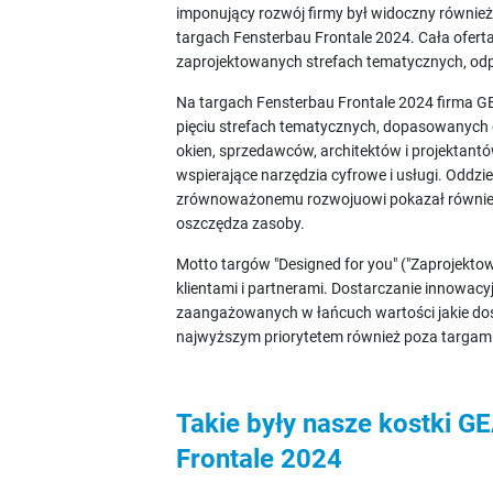
imponujący rozwój firmy był widoczny równi
targach Fensterbau Frontale 2024. Cała ofert
zaprojektowanych strefach tematycznych, od
Na targach Fensterbau Frontale 2024 firma G
pięciu strefach tematycznych, dopasowanych
okien, sprzedawców, architektów i projektan
wspierające narzędzia cyfrowe i usługi. Oddzi
zrównoważonemu rozwojuowi pokazał również, 
oszczędza zasoby.
Motto targów "Designed for you" ("Zaprojektowa
klientami i partnerami. Dostarczanie innowacy
zaangażowanych w łańcuch wartości jakie dos
najwyższym priorytetem również poza targa
Takie były nasze kostki G
Frontale 2024