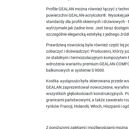
Profile GEALAN można również łączyć z techni
powierzchni GEALAN-acrylcolor®. Wysokiej j
standardy dla profili okiennych i drzwiowych - 
wytrzymałe jak żadne inne. Jest teraz dostę
szczególnie elegancką estetykę z jednego źró
Prawdziwą nowością była również część tej p
zobaczyć i doświadczyć: Producenci, którzy
ze stabilnym i termoizolacyjnym kompozytem 
wdrożenia wariantu premium GEALAN-COMFOR
balkonowych w systemie S 9000.
Kostka
wydajności
była skierowana przede ws
GEALAN zaprezentował nowoczesne, wyrafino
wszystkich głębokościach konstrukcyjnych. P
granicami państwowymi, a także zawierało r
rynków Francji, Holandii, Włoch, Hiszpanii i o
Z poniższymi zaletami i możliwościami można