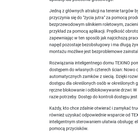
Jedną z głównych atrakcji na terenie targów b
przyczynia się do "życia jutra" za pomocą 
bezprzewodowym silnikiem roletowym, zacien
przykład za pomocą aplikacji. Prędkość obrot
zapewniając w ten sposób jak najcichszą pra
napęd pozostaje bezobsługowy i ma długą żywo
montażu możliwe jest bezproblemowe zainstal
Rozwiązania inteligentnego domu TEXINO po
dostępem do własnych czterech ścian: Nowo 
automatycznych zamków z siecią. Dzięki roz
dostępu dla określonych osób w określonych go
ręczne blokowanie i odblokowywanie drzwi: W 
razie potrzeby. Dostęp do kontroli dostępu je
Każdy, kto chce zdalnie otwierać i zamykać tru
również uzyskać odpowiednie wsparcie od TEX
inteligentnym sterowaniem ułatwia obsługę: 
pomocą przycisków.