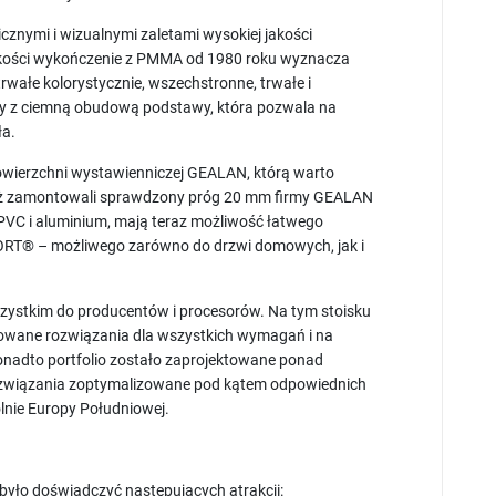
cznymi i wizualnymi zaletami wysokiej jakości
akości wykończenie z PMMA od 1980 roku wyznacza
trwałe kolorystycznie, wszechstronne, trwałe i
pny z ciemną obudową podstawy, która pozwala na
dła.
owierzchni wystawienniczej GEALAN, którą warto
 już zamontowali sprawdzony próg 20 mm firmy GEALAN
PVC i aluminium, mają teraz możliwość łatwego
T® – możliwego zarówno do drzwi domowych, jak i
zystkim do producentów i procesorów. Na tym stoisku
wane rozwiązania dla wszystkich wymagań i na
onadto portfolio zostało zaprojektowane ponad
ozwiązania zoptymalizowane pod kątem odpowiednich
gólnie Europy Południowej.
 było doświadczyć następujących atrakcji: