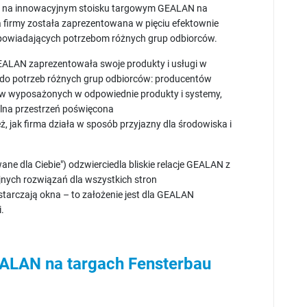
eż na innowacyjnym stoisku targowym GEALAN na
a firmy została zaprezentowana w pięciu efektownie
powiadających potrzebom różnych grup odbiorców.
EALAN zaprezentowała swoje produkty i usługi w
 do potrzeb różnych grup odbiorców: producentów
tów wyposażonych w odpowiednie produkty i systemy,
elna przestrzeń poświęcona
jak firma działa w sposób przyjazny dla środowiska i
ne dla Ciebie") odzwierciedla bliskie relacje GEALAN z
jnych rozwiązań dla wszystkich stron
tarczają okna – to założenie jest dla GEALAN
mi.
EALAN na targach Fensterbau