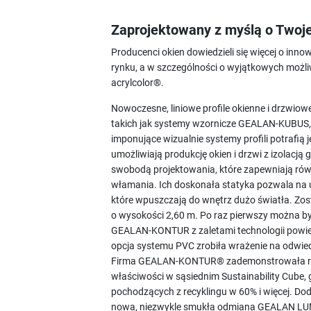
Zaprojektowany z myślą o Twoje
Producenci okien dowiedzieli się więcej o inn
rynku, a w szczególności o wyjątkowych możl
acrylcolor®.
Nowoczesne, liniowe profile okienne i drzwio
takich jak systemy wzornicze GEALAN-KUB
imponujące wizualnie systemy profili potrafią
umożliwiają produkcję okien i drzwi z izolacj
swobodą projektowania, które zapewniają rów
włamania. Ich doskonała statyka pozwala na 
które wpuszczają do wnętrz dużo światła. Z
o wysokości 2,60 m. Po raz pierwszy można b
GEALAN-KONTUR z zaletami technologii powi
opcja systemu PVC zrobiła wrażenie na odwied
Firma GEALAN-KONTUR® zademonstrowała rów
właściwości w sąsiednim Sustainability Cube,
pochodzących z recyklingu w 60% i więcej. D
nowa, niezwykle smukła odmiana GEALAN 