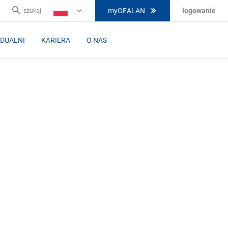
myGEALAN
logowanie
szukaj
PL
IDUALNI
KARIERA
O NAS