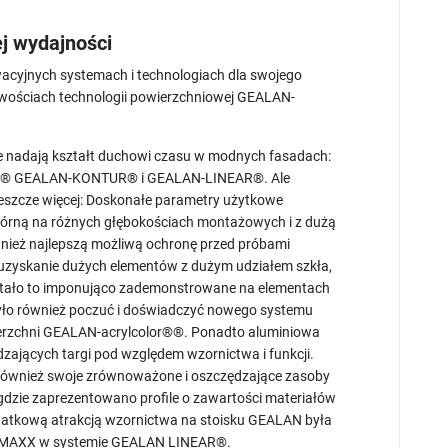
j wydajności
owacyjnych systemach i technologiach dla swojego
iwościach technologii powierzchniowej GEALAN-
we nadają kształt duchowi czasu w modnych fasadach:
US,® GEALAN-KONTUR® i GEALAN-LINEAR®. Ale
 jeszcze więcej: Doskonałe parametry użytkowe
ą górną na różnych głębokościach montażowych i z dużą
nież najlepszą możliwą ochronę przed próbami
uzyskanie dużych elementów z dużym udziałem szkła,
ostało to imponująco zademonstrowane na elementach
yło również poczuć i doświadczyć nowego systemu
erzchni GEALAN-acrylcolor®®. Ponadto aluminiowa
zających targi pod względem wzornictwa i funkcji.
nież swoje zrównoważone i oszczędzające zasoby
 gdzie zaprezentowano profile o zawartości materiałów
odatkową atrakcją wzornictwa na stoisku GEALAN była
LUMAXX w systemie GEALAN LINEAR®.